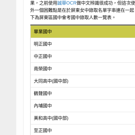
果，之前使用
誠華OCR
做中文辨識很成功，但這次
外一個困難點是在於屏東女中錄取名單字串連在一起，
下為屏東區國中會考國中錄取人數一覽表。
畢業國中
明正國中
中正國中
南榮國中
大同高中(國中部)
鶴聲國中
內埔國中
美和高中(國中部)
至正國中