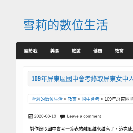
Skip
to
content
雪莉的數位生活
關於我
美食
旅遊
健康
教育
109年屏東區國中會考錄取屏東女中人數一
雪莉的數位生活
>
教育
>
國中會考
>
109年屏東區
2020-08-18
Leave a comment
製作錄取國中會考一覽表的難度越來越高了，這次使用Go