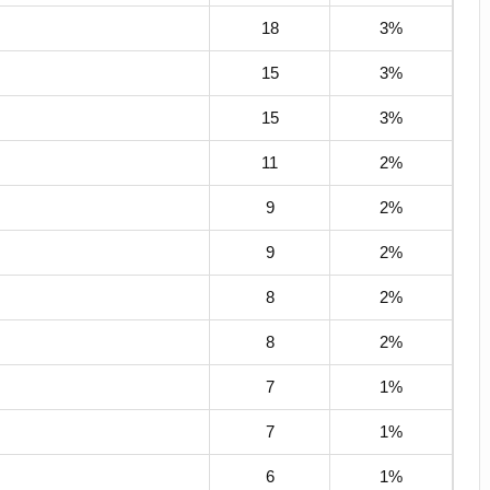
18
3%
15
3%
15
3%
11
2%
9
2%
9
2%
8
2%
8
2%
7
1%
7
1%
6
1%