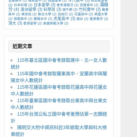
斗六高中
(3)
宜蘭高中
(2)
復興實中
(2)
德國留學
(2)
新加坡留學
滿級
日本留學
(3)
(2)
日本料理
(2)
會考滿級分
(2)
武陵高中
(2)
分
(4)
澳洲留學
(3)
科學班
(3)
竹科實中
(3)
端午節
(2)
羅東
高中
(2)
美術班
(2)
聯合大學
(2)
自由行
(2)
花蓮高中
(2)
英國大學
虎尾高中
(3)
(2)
薇閣高中
(2)
蘭陽女中
(2)
雄女
(2)
電資醫牙
(2)
頂大
(3)
香港留學
(2)
高雄師範大學
(2)
近期文章
115年基北區國中會考錄取建中、北一女人數
統計
115年國中會考錄取羅東高中、宜蘭高中與蘭
陽女中人數統計
115年花蓮區國中會考錄取花蓮高中與花蓮女
中人數統計
115年臺東區國中會考錄取台東高中與台東女
中人數統計
115年台灣公私立國中會考後預估第一志願統
計
陽明交大附中資訊科近3年錄取大學與科大榜
單統計