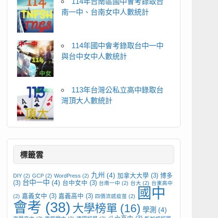
114年台南區國中會考錄取台
南一中、台南女中人數統計
114年國中會考錄取台中一中
與台中女中人數統計
113年台灣公私立高中錄取台
灣頂大人數統計
標籤雲
九州
(4)
加拿大大學
(3)
博多
DIY
(2)
GCP
(2)
WordPress
(2)
台中一中
(4)
(3)
台中女中
(3)
台南一中
(2)
台大
(2)
台東高中
國中
嘉義女中
(3)
嘉義高中
(3)
(2)
四價流感疫苗
(2)
會考
(38)
大學榜單
(16)
學測
(4)