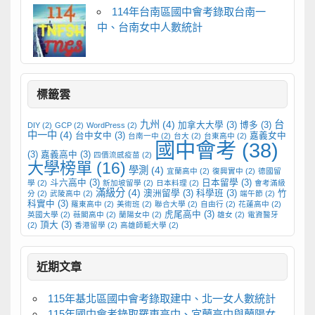
114年台南區國中會考錄取台南一
中、台南女中人數統計
標籤雲
九州
(4)
台
加拿大大學
(3)
博多
(3)
DIY
(2)
GCP
(2)
WordPress
(2)
中一中
(4)
台中女中
(3)
嘉義女中
台南一中
(2)
台大
(2)
台東高中
(2)
國中會考
(38)
(3)
嘉義高中
(3)
四價流感疫苗
(2)
大學榜單
(16)
學測
(4)
宜蘭高中
(2)
復興實中
(2)
德國留
斗六高中
(3)
日本留學
(3)
學
(2)
新加坡留學
(2)
日本料理
(2)
會考滿級
滿級分
(4)
澳洲留學
(3)
科學班
(3)
竹
分
(2)
武陵高中
(2)
端午節
(2)
科實中
(3)
羅東高中
(2)
美術班
(2)
聯合大學
(2)
自由行
(2)
花蓮高中
(2)
虎尾高中
(3)
英國大學
(2)
薇閣高中
(2)
蘭陽女中
(2)
雄女
(2)
電資醫牙
頂大
(3)
(2)
香港留學
(2)
高雄師範大學
(2)
近期文章
115年基北區國中會考錄取建中、北一女人數統計
115年國中會考錄取羅東高中、宜蘭高中與蘭陽女