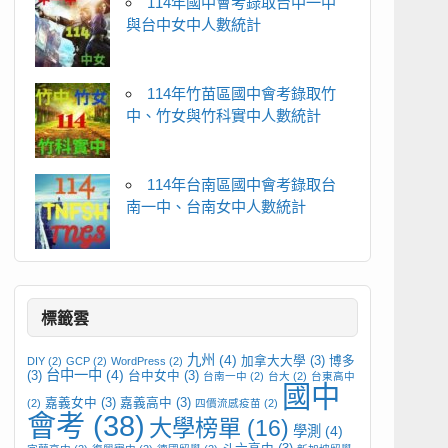
114年國中會考錄取台中一中
與台中女中人數統計
114年竹苗區國中會考錄取竹
中、竹女與竹科實中人數統計
114年台南區國中會考錄取台
南一中、台南女中人數統計
標籤雲
九州
(4)
加拿大大學
(3)
博多
DIY
(2)
GCP
(2)
WordPress
(2)
台中一中
(4)
(3)
台中女中
(3)
台南一中
(2)
台大
(2)
台東高中
國中
嘉義女中
(3)
嘉義高中
(3)
(2)
四價流感疫苗
(2)
會考
(38)
大學榜單
(16)
學測
(4)