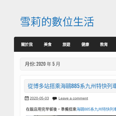
Skip
to
content
雪莉的數位生活
關於我
美食
旅遊
健康
教育
月份:
2020 年 5 月
從博多站搭乘海鷗885系九州特快列
2020-05-03
Leave a comment
在飯店用完早餐後，準備搭乘
海鷗885系九州特快列