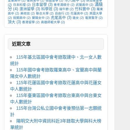
斗六高中
(3)
宜蘭高中
(2)
復興實中
(2)
德國留學
(2)
新加坡留學
滿級
日本留學
(3)
(2)
日本料理
(2)
會考滿級分
(2)
武陵高中
(2)
分
(4)
澳洲留學
(3)
科學班
(3)
竹科實中
(3)
端午節
(2)
羅東
高中
(2)
美術班
(2)
聯合大學
(2)
自由行
(2)
花蓮高中
(2)
英國大學
虎尾高中
(3)
(2)
薇閣高中
(2)
蘭陽女中
(2)
雄女
(2)
電資醫牙
(2)
頂大
(3)
香港留學
(2)
高雄師範大學
(2)
近期文章
115年基北區國中會考錄取建中、北一女人數
統計
115年國中會考錄取羅東高中、宜蘭高中與蘭
陽女中人數統計
115年花蓮區國中會考錄取花蓮高中與花蓮女
中人數統計
115年臺東區國中會考錄取台東高中與台東女
中人數統計
115年台灣公私立國中會考後預估第一志願統
計
陽明交大附中資訊科近3年錄取大學與科大榜
單統計