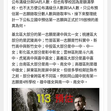
公布滿級分與5A的人數，但也有學校因為是額滿學
校，也不太方便公布滿級分人數與5A人數，只公布預
估第一志願錄取分數人數與錄取率%，接下來整理統
計一下公私立國中預估第一志願與正式於7/9放榜的差
異為何。
基北區大部分的第一志願是建中與北一女；桃連區大
部分的是武陵高中；竹苗區第一志願是竹科實中、新
竹高中與新竹女中；中投區大部分是中一中、中一
女；彰化區大部分是彰中彰女；雲林區則是斗六高
中、虎尾高中與嘉中嘉女；嘉義區大部分是嘉中嘉
女；台南區大部分是南一中、南女中；高雄區則是雄
中雄女；屏東區則是屏中屏女，但很多學校鄰近縣市
之前，部分會跨區考不同區，例如岡山國中就有第一
志願是4所學校，雄中雄女與南一中、南女中。