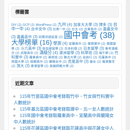
標籤雲
九州
(4)
台
加拿大大學
(3)
博多
(3)
DIY
(2)
GCP
(2)
WordPress
(2)
中一中
(4)
台中女中
(3)
嘉義女中
台南一中
(2)
台大
(2)
台東高中
(2)
國中會考
(38)
(3)
嘉義高中
(3)
四價流感疫苗
(2)
大學榜單
(16)
學測
(4)
宜蘭高中
(2)
復興實中
(2)
德國留
斗六高中
(3)
日本留學
(3)
學
(2)
新加坡留學
(2)
日本料理
(2)
會考滿級
滿級分
(4)
澳洲留學
(3)
科學班
(3)
竹
分
(2)
武陵高中
(2)
端午節
(2)
科實中
(3)
羅東高中
(2)
美術班
(2)
聯合大學
(2)
自由行
(2)
花蓮高中
(2)
虎尾高中
(3)
英國大學
(2)
薇閣高中
(2)
蘭陽女中
(2)
雄女
(2)
電資醫牙
頂大
(3)
(2)
香港留學
(2)
高雄師範大學
(2)
近期文章
115年竹苗區國中會考錄取竹中、竹女與竹科實中
人數統計
115年基北區國中會考錄取建中、北一女人數統計
115年國中會考錄取羅東高中、宜蘭高中與蘭陽女
中人數統計
115年花蓮區國中會考錄取花蓮高中與花蓮女中人