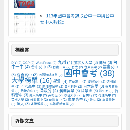
113年國中會考錄取台中一中與台中
女中人數統計
標籤雲
九州
(4)
台
加拿大大學
(3)
博多
(3)
DIY
(2)
GCP
(2)
WordPress
(2)
中一中
(4)
台中女中
(3)
嘉義女中
台南一中
(2)
台大
(2)
台東高中
(2)
國中會考
(38)
(3)
嘉義高中
(3)
四價流感疫苗
(2)
大學榜單
(16)
學測
(4)
宜蘭高中
(2)
復興實中
(2)
德國留
斗六高中
(3)
日本留學
(3)
學
(2)
新加坡留學
(2)
日本料理
(2)
會考滿級
滿級分
(4)
澳洲留學
(3)
科學班
(3)
竹
分
(2)
武陵高中
(2)
端午節
(2)
科實中
(3)
羅東高中
(2)
美術班
(2)
聯合大學
(2)
自由行
(2)
花蓮高中
(2)
虎尾高中
(3)
英國大學
(2)
薇閣高中
(2)
蘭陽女中
(2)
雄女
(2)
電資醫牙
頂大
(3)
(2)
香港留學
(2)
高雄師範大學
(2)
近期文章