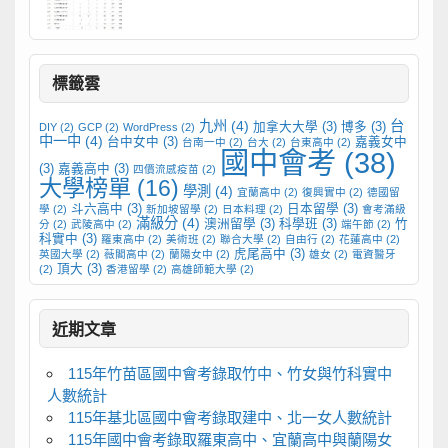
標籤雲
九州
(4)
台
加拿大大學
(3)
博多
(3)
DIY
(2)
GCP
(2)
WordPress
(2)
中一中
(4)
台中女中
(3)
嘉義女中
台南一中
(2)
台大
(2)
台東高中
(2)
國中會考
(38)
(3)
嘉義高中
(3)
四價流感疫苗
(2)
大學榜單
(16)
學測
(4)
宜蘭高中
(2)
復興實中
(2)
德國留
斗六高中
(3)
日本留學
(3)
學
(2)
新加坡留學
(2)
日本料理
(2)
會考滿級
滿級分
(4)
澳洲留學
(3)
科學班
(3)
竹
分
(2)
武陵高中
(2)
端午節
(2)
科實中
(3)
羅東高中
(2)
美術班
(2)
聯合大學
(2)
自由行
(2)
花蓮高中
(2)
虎尾高中
(3)
英國大學
(2)
薇閣高中
(2)
蘭陽女中
(2)
雄女
(2)
電資醫牙
頂大
(3)
(2)
香港留學
(2)
高雄師範大學
(2)
近期文章
115年竹苗區國中會考錄取竹中、竹女與竹科實中
人數統計
115年基北區國中會考錄取建中、北一女人數統計
115年國中會考錄取羅東高中、宜蘭高中與蘭陽女