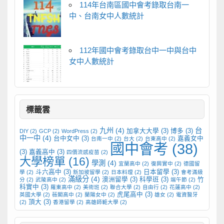
114年台南區國中會考錄取台南一
中、台南女中人數統計
112年國中會考錄取台中一中與台中
女中人數統計
標籤雲
九州
(4)
台
加拿大大學
(3)
博多
(3)
DIY
(2)
GCP
(2)
WordPress
(2)
中一中
(4)
台中女中
(3)
嘉義女中
台南一中
(2)
台大
(2)
台東高中
(2)
國中會考
(38)
(3)
嘉義高中
(3)
四價流感疫苗
(2)
大學榜單
(16)
學測
(4)
宜蘭高中
(2)
復興實中
(2)
德國留
斗六高中
(3)
日本留學
(3)
學
(2)
新加坡留學
(2)
日本料理
(2)
會考滿級
滿級分
(4)
澳洲留學
(3)
科學班
(3)
竹
分
(2)
武陵高中
(2)
端午節
(2)
科實中
(3)
羅東高中
(2)
美術班
(2)
聯合大學
(2)
自由行
(2)
花蓮高中
(2)
虎尾高中
(3)
英國大學
(2)
薇閣高中
(2)
蘭陽女中
(2)
雄女
(2)
電資醫牙
頂大
(3)
(2)
香港留學
(2)
高雄師範大學
(2)