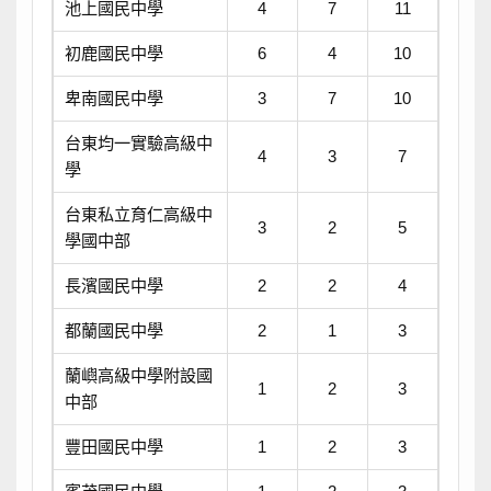
池上國民中學
4
7
11
初鹿國民中學
6
4
10
卑南國民中學
3
7
10
台東均一實驗高級中
4
3
7
學
台東私立育仁高級中
3
2
5
學國中部
長濱國民中學
2
2
4
都蘭國民中學
2
1
3
蘭嶼高級中學附設國
1
2
3
中部
豐田國民中學
1
2
3