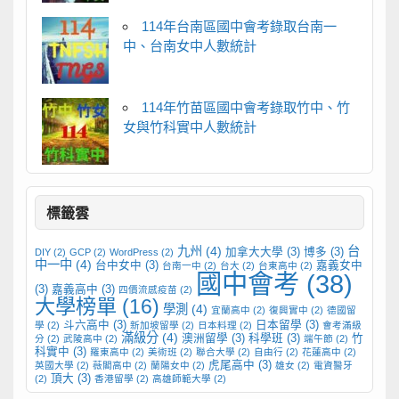
114年台南區國中會考錄取台南一
中、台南女中人數統計
114年竹苗區國中會考錄取竹中、竹
女與竹科實中人數統計
標籤雲
九州
(4)
台
加拿大大學
(3)
博多
(3)
DIY
(2)
GCP
(2)
WordPress
(2)
中一中
(4)
台中女中
(3)
嘉義女中
台南一中
(2)
台大
(2)
台東高中
(2)
國中會考
(38)
(3)
嘉義高中
(3)
四價流感疫苗
(2)
大學榜單
(16)
學測
(4)
宜蘭高中
(2)
復興實中
(2)
德國留
斗六高中
(3)
日本留學
(3)
學
(2)
新加坡留學
(2)
日本料理
(2)
會考滿級
滿級分
(4)
澳洲留學
(3)
科學班
(3)
竹
分
(2)
武陵高中
(2)
端午節
(2)
科實中
(3)
羅東高中
(2)
美術班
(2)
聯合大學
(2)
自由行
(2)
花蓮高中
(2)
虎尾高中
(3)
英國大學
(2)
薇閣高中
(2)
蘭陽女中
(2)
雄女
(2)
電資醫牙
頂大
(3)
(2)
香港留學
(2)
高雄師範大學
(2)