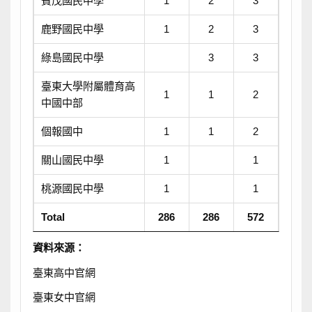
賓茂國民中學
1
2
3
鹿野國民中學
1
2
3
綠島國民中學
3
3
臺東大學附屬體育高
1
1
2
中國中部
個報國中
1
1
2
關山國民中學
1
1
桃源國民中學
1
1
Total
286
286
572
資料來源：
臺東高中官網
臺東女中官網