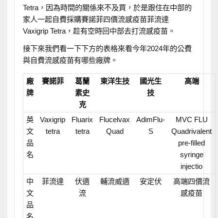
Tetra，因為時間的關係來不及買，於是跟住在中部的
家人一起自費採購賽諾菲四價流感疫苗菲流達
Vaxigrip Tetra，趁有空時回中部去打流感疫苗。
接下來我們看一下下方的表格來看今年2024年的公費
與自費流感疫苗有哪些廠牌。
廠
賽諾菲
葛蘭
東洋生技
國光生
高端
牌
素史
技
克
英
Vaxigrip
Fluarix
Flucelvax
AdimFlu-
MVC FLU
文
tetra
tetra
Quad
S
Quadrivalent
品
pre-filled
名
syringe
injectio
中
菲流達
伏適
輔流威適
安定伏
高端四價流
文
流
感疫苗
品
名