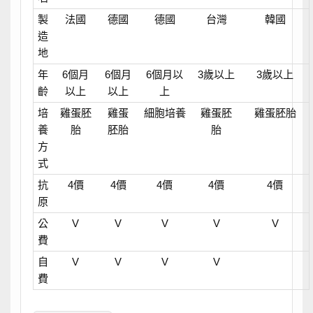
製
法國
德國
德國
台灣
韓國
造
地
年
6個月
6個月
6個月以
3歲以上
3歲以上
齡
以上
以上
上
培
雞蛋胚
雞蛋
細胞培養
雞蛋胚
雞蛋胚胎
養
胎
胚胎
胎
方
式
抗
4價
4價
4價
4價
4價
原
公
V
V
V
V
V
費
自
V
V
V
V
費