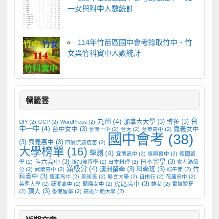
一女與附中人數統計
114年竹苗區國中會考錄取竹中、竹
女與竹科實中人數統計
標籤雲
九州
(4)
台
加拿大大學
(3)
博多
(3)
DIY
(2)
GCP
(2)
WordPress
(2)
中一中
(4)
台中女中
(3)
嘉義女中
台南一中
(2)
台大
(2)
台東高中
(2)
國中會考
(38)
(3)
嘉義高中
(3)
四價流感疫苗
(2)
大學榜單
(16)
學測
(4)
宜蘭高中
(2)
復興實中
(2)
德國留
斗六高中
(3)
日本留學
(3)
學
(2)
新加坡留學
(2)
日本料理
(2)
會考滿級
滿級分
(4)
澳洲留學
(3)
科學班
(3)
竹
分
(2)
武陵高中
(2)
端午節
(2)
科實中
(3)
羅東高中
(2)
美術班
(2)
聯合大學
(2)
自由行
(2)
花蓮高中
(2)
虎尾高中
(3)
英國大學
(2)
薇閣高中
(2)
蘭陽女中
(2)
雄女
(2)
電資醫牙
頂大
(3)
(2)
香港留學
(2)
高雄師範大學
(2)