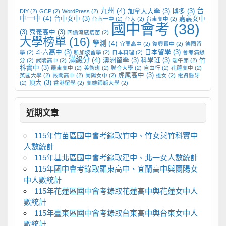
九州
(4)
台
加拿大大學
(3)
博多
(3)
DIY
(2)
GCP
(2)
WordPress
(2)
中一中
(4)
台中女中
(3)
嘉義女中
台南一中
(2)
台大
(2)
台東高中
(2)
國中會考
(38)
(3)
嘉義高中
(3)
四價流感疫苗
(2)
大學榜單
(16)
學測
(4)
宜蘭高中
(2)
復興實中
(2)
德國留
斗六高中
(3)
日本留學
(3)
學
(2)
新加坡留學
(2)
日本料理
(2)
會考滿級
滿級分
(4)
澳洲留學
(3)
科學班
(3)
竹
分
(2)
武陵高中
(2)
端午節
(2)
科實中
(3)
羅東高中
(2)
美術班
(2)
聯合大學
(2)
自由行
(2)
花蓮高中
(2)
虎尾高中
(3)
英國大學
(2)
薇閣高中
(2)
蘭陽女中
(2)
雄女
(2)
電資醫牙
頂大
(3)
(2)
香港留學
(2)
高雄師範大學
(2)
近期文章
115年竹苗區國中會考錄取竹中、竹女與竹科實中
人數統計
115年基北區國中會考錄取建中、北一女人數統計
115年國中會考錄取羅東高中、宜蘭高中與蘭陽女
中人數統計
115年花蓮區國中會考錄取花蓮高中與花蓮女中人
數統計
115年臺東區國中會考錄取台東高中與台東女中人
數統計