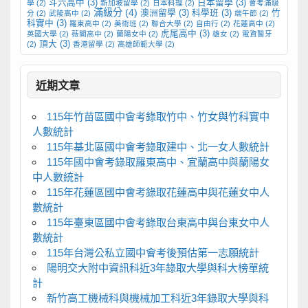
斗六高中
(3)
日本留學
(3)
學
(2)
新加坡留學
(2)
日本料理
(2)
會考滿級
滿級分
(4)
澳洲留學
(3)
科學班
(3)
竹
分
(2)
武陵高中
(2)
端午節
(2)
科實中
(3)
羅東高中
(2)
美術班
(2)
聯合大學
(2)
自由行
(2)
花蓮高中
(2)
虎尾高中
(3)
英國大學
(2)
薇閣高中
(2)
蘭陽女中
(2)
雄女
(2)
電資醫牙
頂大
(3)
(2)
香港留學
(2)
高雄師範大學
(2)
近期文章
115年竹苗區國中會考錄取竹中、竹女與竹科實中
人數統計
115年基北區國中會考錄取建中、北一女人數統計
115年國中會考錄取羅東高中、宜蘭高中與蘭陽女
中人數統計
115年花蓮區國中會考錄取花蓮高中與花蓮女中人
數統計
115年臺東區國中會考錄取台東高中與台東女中人
數統計
115年台灣公私立國中會考後預估第一志願統計
陽明交大附中資訊科近3年錄取大學與科大榜單統
計
新竹高工機械科與機械加工科近3年錄取大學與科