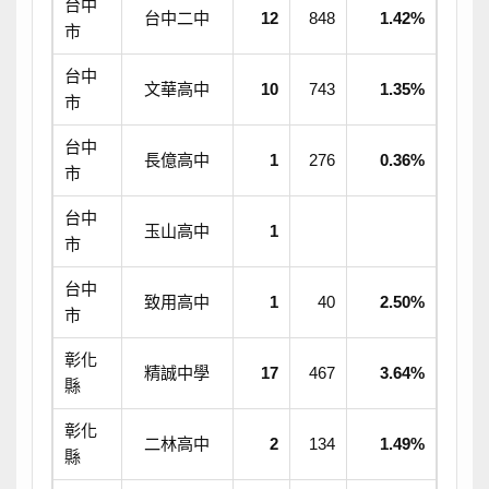
台中
台中二中
12
848
1.42%
市
台中
文華高中
10
743
1.35%
市
台中
長億高中
1
276
0.36%
市
台中
玉山高中
1
市
台中
致用高中
1
40
2.50%
市
彰化
精誠中學
17
467
3.64%
縣
彰化
二林高中
2
134
1.49%
縣