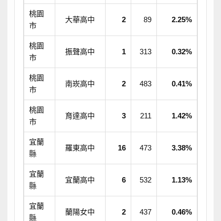
桃園
大華高中
2
89
2.25%
市
桃園
振聲高中
1
313
0.32%
市
桃園
南崁高中
2
483
0.41%
市
桃園
育達高中
3
211
1.42%
市
宜蘭
羅東高中
16
473
3.38%
縣
宜蘭
宜蘭高中
6
532
1.13%
縣
宜蘭
蘭陽女中
2
437
0.46%
縣