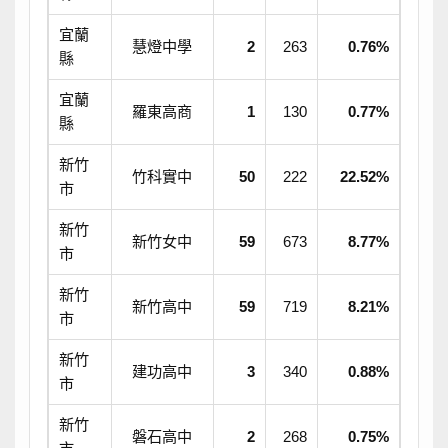
宜蘭
慧燈中學
2
263
0.76%
縣
宜蘭
羅東高商
1
130
0.77%
縣
新竹
竹科實中
50
222
22.52%
市
新竹
新竹女中
59
673
8.77%
市
新竹
新竹高中
59
719
8.21%
市
新竹
建功高中
3
340
0.88%
市
新竹
磐石高中
2
268
0.75%