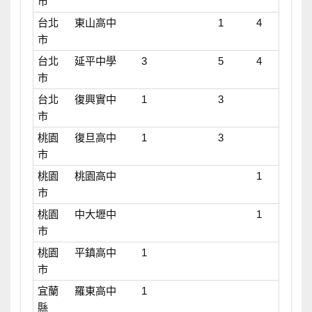
市
台北
東山高中
1
4
市
台北
延平中學
3
5
4
市
台北
復興實中
1
3
市
桃園
復旦高中
1
3
市
桃園
桃園高中
1
市
桃園
中大壢中
1
市
桃園
平鎮高中
1
市
宜蘭
羅東高中
1
縣