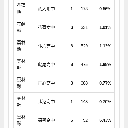
花蓮
慈大附中
1
178
0.56%
縣
花蓮
花蓮女中
6
331
1.81%
縣
雲林
斗六高中
6
529
1.13%
縣
雲林
虎尾高中
8
475
1.68%
縣
雲林
正心高中
3
388
0.77%
縣
雲林
北港高中
1
143
0.70%
縣
雲林
福智高中
5
92
5.43%
縣