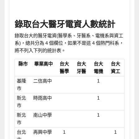
錄取台大醫牙電資人數統計
錄取台大的醫牙電資(醫學系、牙醫系、電機系與資工
系)，總共分為 4 個欄位，如果不是這 4 個熱門科系，
將不列入下列的統計表。
縣市
畢業高中
台大
台大
台大
台大
醫學
牙醫
電機
資工
基隆
二信高中
1
市
新北
時雨高中
1
市
新北
南山中學
1
市
台北
再興中學
1
1