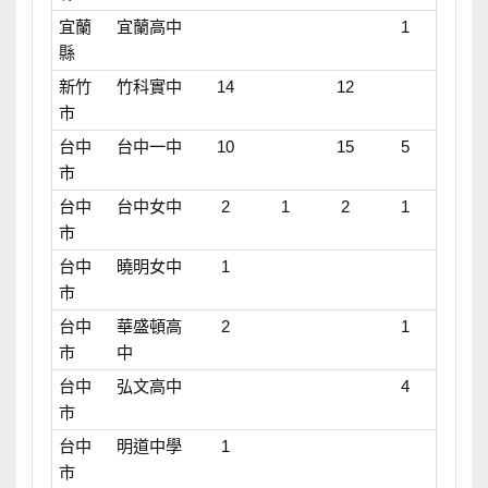
宜蘭
宜蘭高中
1
縣
新竹
竹科實中
14
12
市
台中
台中一中
10
15
5
市
台中
台中女中
2
1
2
1
市
台中
曉明女中
1
市
台中
華盛頓高
2
1
市
中
台中
弘文高中
4
市
台中
明道中學
1
市