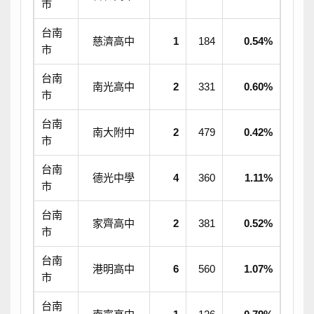
市
台南
慈濟高中
1
184
0.54%
市
台南
南光高中
2
331
0.60%
市
台南
南大附中
2
479
0.42%
市
台南
德光中學
4
360
1.11%
市
台南
家齊高中
2
381
0.52%
市
台南
港明高中
6
560
1.07%
市
台南