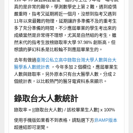
真的是非常的艱辛，學測數學史上第 2 難，遇到疫情
嚴重時，指考又延期將近一個月，沒想到指考又遇到
11年以來最難的物理，延期讓許多準備不及的重考生
多了充分準備的時間，不少應屆畢業的學生考出來的
成績當然是非常得不理想，尤其是自然組的考生，雖
然末代的指考生放榜錄取率大學 97.98% 創新高，但
想讀的夢幻科系是比較輪不到應屆畢業生的。
去年有做過
臺灣公私立高中錄取台灣大學人數與台大
醫學系人數統計表
，今年多加 2 個欄位，應屆畢業生
人數與錄取率，另外原本只有台大醫學人數，分成 2
個統計表，以比較熱門的醫牙電資科系來顯示。
錄取台大人數統計
錄取率 = [(錄取台大人數) / 該校畢業生人數] x 100%
使用手機版如果看不到表格，請點選下方
非AMP版本
超連結即可瀏覽。