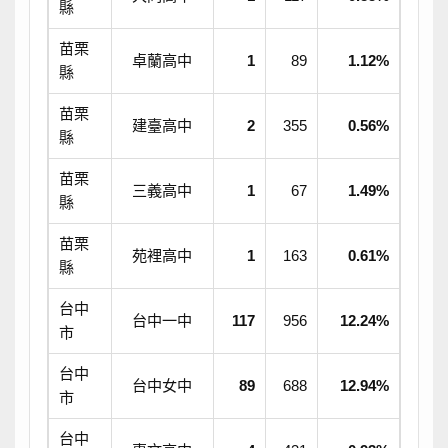
縣
苗栗
卓蘭高中
1
89
1.12%
縣
苗栗
建臺高中
2
355
0.56%
縣
苗栗
三義高中
1
67
1.49%
縣
苗栗
苑裡高中
1
163
0.61%
縣
台中
台中一中
117
956
12.24%
市
台中
台中女中
89
688
12.94%
市
台中