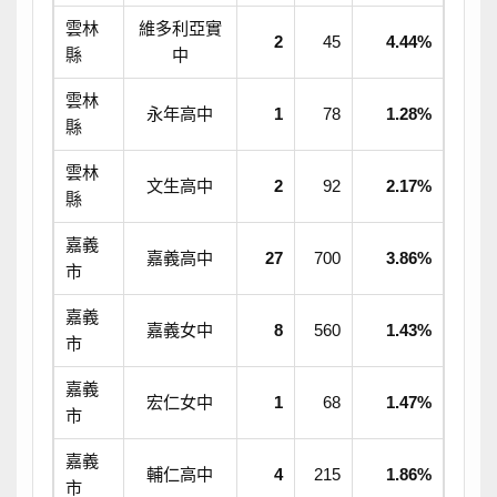
雲林
維多利亞實
2
45
4.44%
縣
中
雲林
永年高中
1
78
1.28%
縣
雲林
文生高中
2
92
2.17%
縣
嘉義
嘉義高中
27
700
3.86%
市
嘉義
嘉義女中
8
560
1.43%
市
嘉義
宏仁女中
1
68
1.47%
市
嘉義
輔仁高中
4
215
1.86%
市