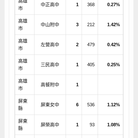
高雄
中正高中
1
368
0.27%
市
高雄
中山附中
3
212
1.42%
市
高雄
左營高中
2
479
0.42%
市
高雄
三民高中
1
405
0.25%
市
高雄
高餐附中
1
市
屏東
屏東女中
6
536
1.12%
縣
屏東
屏榮高中
1
93
1.08%
縣