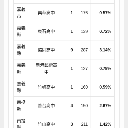
嘉義
興華高中
1
176
0.57%
市
嘉義
東石高中
1
139
0.72%
縣
嘉義
協同高中
9
287
3.14%
縣
嘉義
新港藝術高
1
127
0.79%
縣
中
嘉義
竹崎高中
1
169
0.59%
縣
南投
普台高中
4
150
2.67%
縣
南投
竹山高中
3
211
1.42%
縣