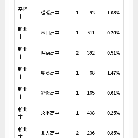
基隆
暖暖高中
1
93
1.08%
市
新北
林口高中
1
511
0.20%
市
新北
明德高中
2
392
0.51%
市
新北
雙溪高中
1
68
1.47%
市
新北
辭修高中
1
165
0.61%
市
新北
永平高中
1
408
0.25%
市
新北
北大高中
2
236
0.85%
市