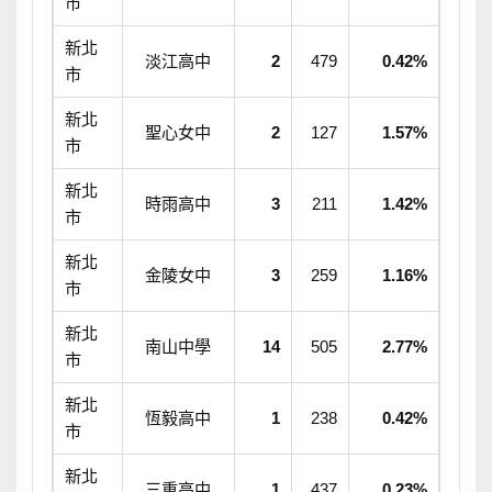
市
新北
淡江高中
2
479
0.42%
市
新北
聖心女中
2
127
1.57%
市
新北
時雨高中
3
211
1.42%
市
新北
金陵女中
3
259
1.16%
市
新北
南山中學
14
505
2.77%
市
新北
恆毅高中
1
238
0.42%
市
新北
三重高中
1
437
0.23%