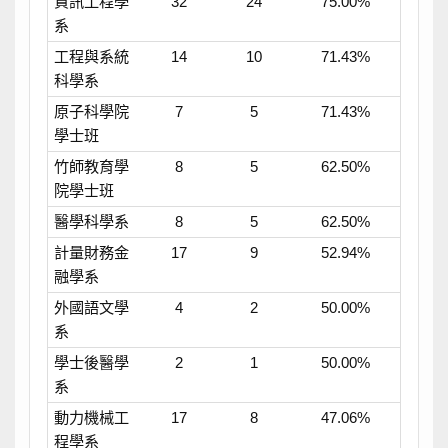
資訊工程學
32
24
75.00%
系
工程與系統
14
10
71.43%
科學系
原子科學院
7
5
71.43%
學士班
竹師教育學
8
5
62.50%
院學士班
醫學科學系
8
5
62.50%
計量財務金
17
9
52.94%
融學系
外國語文學
4
2
50.00%
系
學士後醫學
2
1
50.00%
系
動力機械工
17
8
47.06%
程學系