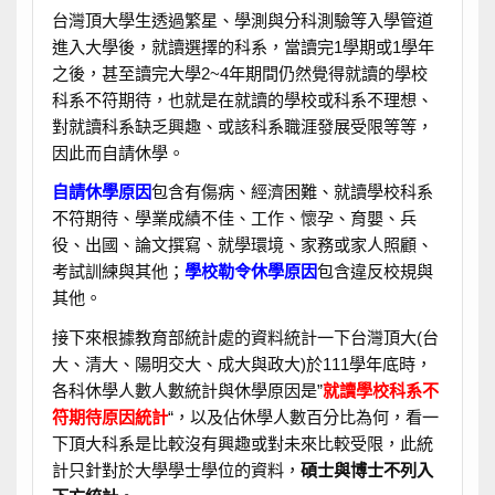
台灣頂大學生透過繁星、學測與分科測驗等入學管道
進入大學後，就讀選擇的科系，當讀完1學期或1學年
之後，甚至讀完大學2~4年期間仍然覺得就讀的學校
科系不符期待，也就是在就讀的學校或科系不理想、
對就讀科系缺乏興趣、或該科系職涯發展受限等等，
因此而自請休學。
自請休學原因
包含有傷病、經濟困難、就讀學校科系
不符期待、學業成績不佳、工作、懷孕、育嬰、兵
役、出國、論文撰寫、就學環境、家務或家人照顧、
考試訓練與其他；
學校勒令休學原因
包含違反校規與
其他。
接下來根據教育部統計處的資料統計一下台灣頂大(台
大、清大、陽明交大、成大與政大)於111學年底時，
各科休學人數人數統計與休學原因是”
就讀學校科系不
符期待原因統計
“，以及佔休學人數百分比為何，看一
下頂大科系是比較沒有興趣或對未來比較受限，此統
計只針對於大學學士學位的資料，
碩士與博士不列入