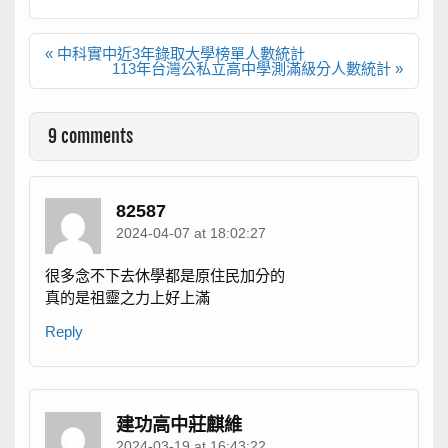
文
« 中科實中近3年錄取大學榜單人數統計
章
113年台灣公私立高中學測滿級分人數統計 »
導
覽
9 comments
82587
2024-04-07 at 18:02:27
很多念不下去休學都是原住民加分的
真的是祖靈之力上好上滿
Reply
建功高中莊麒維
2024-03-19 at 16:43:22