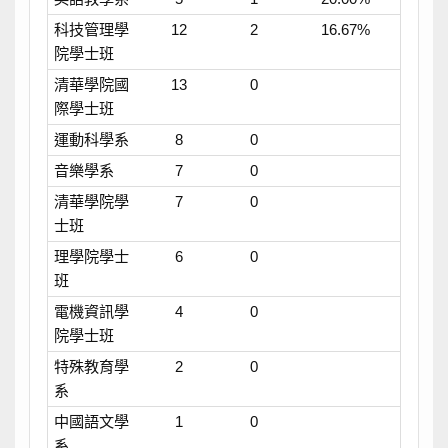
科技管理學
12
2
16.67%
院學士班
清華學院國
13
0
際學士班
運動科學系
8
0
音樂學系
7
0
清華學院學
7
0
士班
理學院學士
6
0
班
電機資訊學
4
0
院學士班
特殊教育學
2
0
系
中國語文學
1
0
系