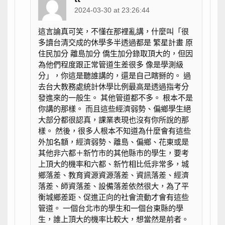
2024-03-30 at 23:26:44
這言論真可笑，不懂在那裡亂講，什麼叫「很
多讀台清交成的休學多半透過都是 繁星計畫 原
住民加分 離島加分 僑生加分錄取頂大的，但因
為他們程度跟正常管道生差很多 像是學測級
分」，你這是聽誰講的，還是自己瞎掰的。 過
去台大教務處統計休學比例最高是透過指考分
發進來的一般生。 其他管道都不多。 根本不是
你講的那樣。 而且這些經濟弱勢、偏鄉學生絕
大部分都很認真，課業表現也沒有你所說的那
樣。 然後，很多人根本不知道為什麼會有這些
外加名額，經濟弱勢、離島、偏鄉、花東或是
其他非六都＋新竹市的其他縣市的學生，要考
上頂大的機率和六都、新竹相比低非常多，城
鄉落差、教育資源資源落差、資訊落差、經濟
落差、師資落差、設備落差依然很大，為了平
衡城鄉差距、促進正向的社會流動才會有這些
管道。 一個台北市的學生和一個台東縣的學
生，誰上頂大的機率比較大，想當然是前者。