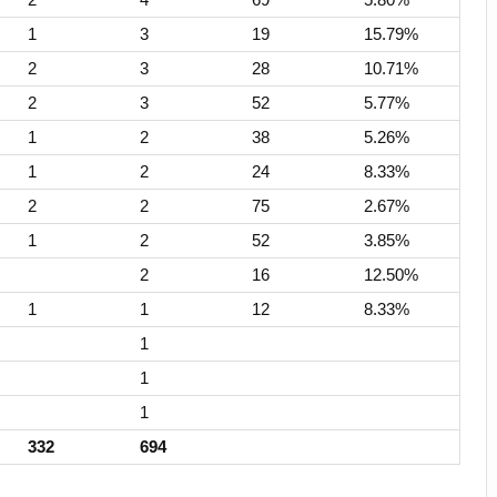
1
3
19
15.79%
2
3
28
10.71%
2
3
52
5.77%
1
2
38
5.26%
1
2
24
8.33%
2
2
75
2.67%
1
2
52
3.85%
2
16
12.50%
1
1
12
8.33%
1
1
1
332
694