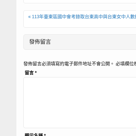
文
« 113年臺東區國中會考錄取台東高中與台東女中人數
章
導
覽
發佈留言
發佈留言必須填寫的電子郵件地址不會公開。
必填欄位
留言
*
顯示名稱
*