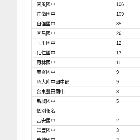
國風國中
106
花崗國中
109
自強國中
35
宜昌國中
26
玉里國中
12
化仁國中
13
鳳林國中
11
美崙國中
9
慈大附中國中部
9
台東豐田國中
8
新城國中
5
個別報名
吉安國中
2
壽豐國中
3
瑞穗國中
2