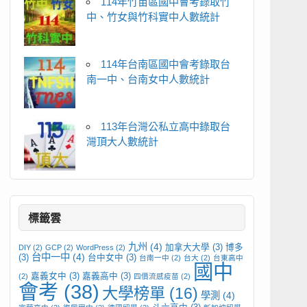
114年竹苗區國中會考錄取竹
中、竹女與竹科實中人數統計
114年台南區國中會考錄取台
南一中、台南女中人數統計
113年台灣公私立高中錄取台
灣頂大人數統計
標籤雲
九州
(4)
加拿大大學
(3)
博多
DIY
(2)
GCP
(2)
WordPress
(2)
台中一中
(4)
(3)
台中女中
(3)
台南一中
(2)
台大
(2)
台東高中
國中
嘉義女中
(3)
嘉義高中
(3)
(2)
四價流感疫苗
(2)
會考
(38)
大學榜單
(16)
學測
(4)