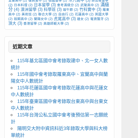
斗六高中
(3)
宜蘭高中
(2)
復興實中
(2)
德國留學
(2)
新加坡留學
滿級
日本留學
(3)
(2)
日本料理
(2)
會考滿級分
(2)
武陵高中
(2)
分
(4)
澳洲留學
(3)
科學班
(3)
竹科實中
(3)
端午節
(2)
羅東
高中
(2)
美術班
(2)
聯合大學
(2)
自由行
(2)
花蓮高中
(2)
英國大學
虎尾高中
(3)
(2)
薇閣高中
(2)
蘭陽女中
(2)
雄女
(2)
電資醫牙
(2)
頂大
(3)
香港留學
(2)
高雄師範大學
(2)
近期文章
115年基北區國中會考錄取建中、北一女人數
統計
115年國中會考錄取羅東高中、宜蘭高中與蘭
陽女中人數統計
115年花蓮區國中會考錄取花蓮高中與花蓮女
中人數統計
115年臺東區國中會考錄取台東高中與台東女
中人數統計
115年台灣公私立國中會考後預估第一志願統
計
陽明交大附中資訊科近3年錄取大學與科大榜
單統計