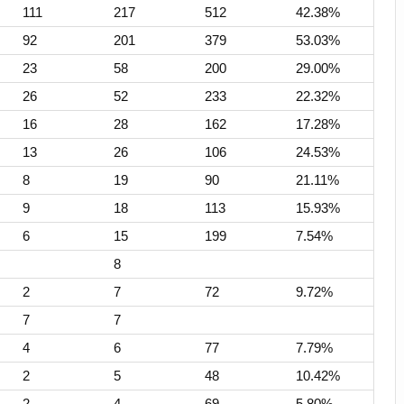
111
217
512
42.38%
92
201
379
53.03%
23
58
200
29.00%
26
52
233
22.32%
16
28
162
17.28%
13
26
106
24.53%
8
19
90
21.11%
9
18
113
15.93%
6
15
199
7.54%
8
2
7
72
9.72%
7
7
4
6
77
7.79%
2
5
48
10.42%
2
4
69
5.80%