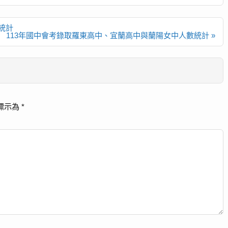
統計
113年國中會考錄取羅東高中、宜蘭高中與蘭陽女中人數統計 »
標示為
*