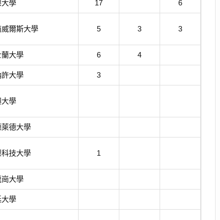
梨大學
17
6
南威爾斯大學
5
3
3
士蘭大學
6
4
納許大學
3
澳大學
德萊德大學
梨科技大學
1
龍崗大學
廷大學