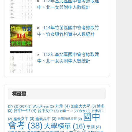
113年基北區國中會考錄取建
中、北一女與附中人數統計
114年竹苗區國中會考錄取竹
中、竹女與竹科實中人數統計
112年基北區國中會考錄取建
中、北一女與附中人數統計
標籤雲
九州
(4)
加拿大大學
(3)
博多
DIY
(2)
GCP
(2)
WordPress
(2)
台中一中
(4)
(3)
台中女中
(3)
台南一中
(2)
台大
(2)
台東高中
國中
嘉義女中
(3)
嘉義高中
(3)
(2)
四價流感疫苗
(2)
會考
(38)
大學榜單
(16)
學測
(4)