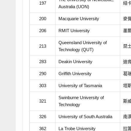
197
紐
Australia (UON)
200
Macquarie University
麥
206
RMIT University
墨
Queensland University of
213
昆
Technology (QUT)
283
Deakin University
迪
290
Griffith University
葛
303
University of Tasmania
塔
Swinburne University of
321
斯
Technology
326
University of South Australia
南
362
La Trobe University
拉