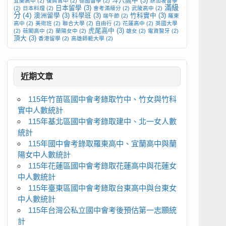
斗六高中
(3)
宜蘭高中
(2)
復興實中
(2)
德國留學
(2)
新加坡留學
滿級
日本留學
(3)
(2)
日本料理
(2)
會考滿級分
(2)
武陵高中
(2)
分
(4)
澳洲留學
(3)
科學班
(3)
竹科實中
(3)
端午節
(2)
羅東
高中
(2)
美術班
(2)
聯合大學
(2)
自由行
(2)
花蓮高中
(2)
英國大學
虎尾高中
(3)
(2)
薇閣高中
(2)
蘭陽女中
(2)
雄女
(2)
電資醫牙
(2)
頂大
(3)
香港留學
(2)
高雄師範大學
(2)
近期文章
115年竹苗區國中會考錄取竹中、竹女與竹科
實中人數統計
115年基北區國中會考錄取建中、北一女人數
統計
115年國中會考錄取羅東高中、宜蘭高中與蘭
陽女中人數統計
115年花蓮區國中會考錄取花蓮高中與花蓮女
中人數統計
115年臺東區國中會考錄取台東高中與台東女
中人數統計
115年台灣公私立國中會考後預估第一志願統
計