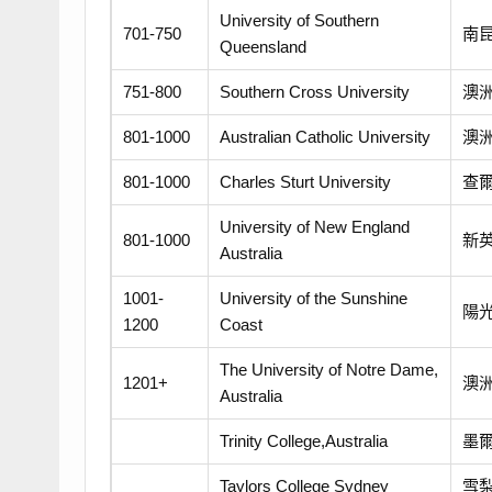
University of Southern
701-750
南
Queensland
751-800
Southern Cross University
澳
801-1000
Australian Catholic University
澳
801-1000
Charles Sturt University
查
University of New England
801-1000
新
Australia
1001-
University of the Sunshine
陽
1200
Coast
The University of Notre Dame,
1201+
澳
Australia
Trinity College,Australia
墨
Taylors College Sydney
雪