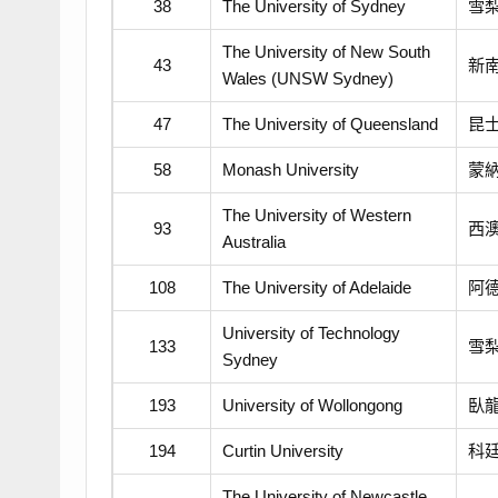
38
The University of Sydney
雪
The University of New South
43
新
Wales (UNSW Sydney)
47
The University of Queensland
昆
58
Monash University
蒙
The University of Western
93
西
Australia
108
The University of Adelaide
阿
University of Technology
133
雪
Sydney
193
University of Wollongong
臥
194
Curtin University
科
The University of Newcastle,