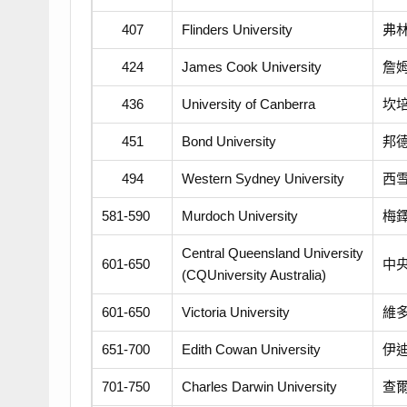
407
Flinders University
弗
424
James Cook University
詹
436
University of Canberra
坎
451
Bond University
邦
494
Western Sydney University
西
581-590
Murdoch University
梅
Central Queensland University
601-650
中
(CQUniversity Australia)
601-650
Victoria University
維
651-700
Edith Cowan University
伊
701-750
Charles Darwin University
查