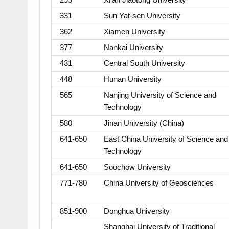
331
Sun Yat-sen University
362
Xiamen University
377
Nankai University
431
Central South University
448
Hunan University
565
Nanjing University of Science and
Technology
580
Jinan University (China)
641-650
East China University of Science and
Technology
641-650
Soochow University
771-780
China University of Geosciences
851-900
Donghua University
Shanghai University of Traditional