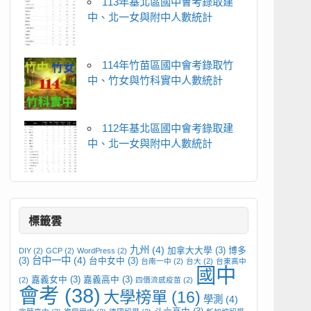
113年基北區國中會考錄取建
中、北一女與附中人數統計
114年竹苗區國中會考錄取竹
中、竹女與竹科實中人數統計
112年基北區國中會考錄取建
中、北一女與附中人數統計
標籤雲
九州
(4)
加拿大大學
(3)
博多
DIY
(2)
GCP
(2)
WordPress
(2)
台中一中
(4)
(3)
台中女中
(3)
台南一中
(2)
台大
(2)
台東高中
國中
嘉義女中
(3)
嘉義高中
(3)
(2)
四價流感疫苗
(2)
會考
(38)
大學榜單
(16)
學測
(4)