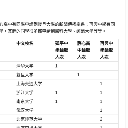
心高中有同學申請到復旦大學的新聞傳播學系；再興中學有同
學，其餘的同學很多都申請到醫科大學、師範大學等等。
中文校名
延平中
靜心高
再興中
學錄取
中錄取
學錄取
人次
人次
人次
清华大学
1
复旦大学
1
上海交通大学
1
浙江大学
1
1
南京大学
1
1
武汉大学
1
北京师范大学
2
西安交通大学
1