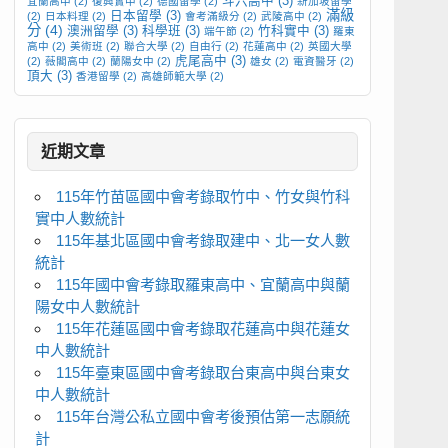
斗六高中
(3)
宜蘭高中
(2)
復興實中
(2)
德國留學
(2)
新加坡留學
滿級
日本留學
(3)
(2)
日本料理
(2)
會考滿級分
(2)
武陵高中
(2)
分
(4)
澳洲留學
(3)
科學班
(3)
竹科實中
(3)
端午節
(2)
羅東
高中
(2)
美術班
(2)
聯合大學
(2)
自由行
(2)
花蓮高中
(2)
英國大學
虎尾高中
(3)
(2)
薇閣高中
(2)
蘭陽女中
(2)
雄女
(2)
電資醫牙
(2)
頂大
(3)
香港留學
(2)
高雄師範大學
(2)
近期文章
115年竹苗區國中會考錄取竹中、竹女與竹科
實中人數統計
115年基北區國中會考錄取建中、北一女人數
統計
115年國中會考錄取羅東高中、宜蘭高中與蘭
陽女中人數統計
115年花蓮區國中會考錄取花蓮高中與花蓮女
中人數統計
115年臺東區國中會考錄取台東高中與台東女
中人數統計
115年台灣公私立國中會考後預估第一志願統
計