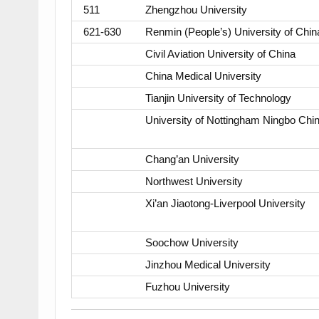
511
Zhengzhou University
621-630
Renmin (People’s) University of Chin
Civil Aviation University of China
China Medical University
Tianjin University of Technology
University of Nottingham Ningbo Chi
Chang’an University
Northwest University
Xi’an Jiaotong-Liverpool University
Soochow University
Jinzhou Medical University
Fuzhou University