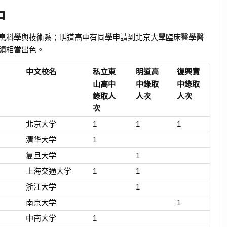
中
息科學與技術系；明道高中有同學申請到北京大學臨床醫學醫
績相當出色。
中文校名
私立東
明道高
復興實
山高中
中錄取
中錄取
錄取人
人次
人次
次
北京大学
1
1
1
清华大学
1
复旦大学
1
上海交通大学
1
1
浙江大学
1
南京大学
1
中南大学
1