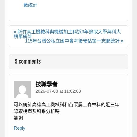
數統計
文
« 新竹高工機械科與機械加工科近3年錄取大學與科大
章
榜單統計
導
115年台灣公私立國中會考後預估第一志願統計 »
覽
5 comments
技職學者
2026-07-08 at 11:02:03
可以統計高雄高工機械科和苗栗農工森林科的近三年
錄取榜單及科系分析嗎
謝謝
Reply