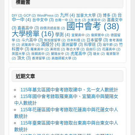
標籤雲
九州
(4)
台
加拿大大學
(3)
博多
(3)
DIY
(2)
GCP
(2)
WordPress
(2)
中一中
(4)
台中女中
(3)
嘉義女中
台南一中
(2)
台大
(2)
台東高中
(2)
國中會考
(38)
(3)
嘉義高中
(3)
四價流感疫苗
(2)
大學榜單
(16)
學測
(4)
宜蘭高中
(2)
復興實中
(2)
德國留
斗六高中
(3)
日本留學
(3)
學
(2)
新加坡留學
(2)
日本料理
(2)
會考滿級
滿級分
(4)
澳洲留學
(3)
科學班
(3)
竹
分
(2)
武陵高中
(2)
端午節
(2)
科實中
(3)
羅東高中
(2)
美術班
(2)
聯合大學
(2)
自由行
(2)
花蓮高中
(2)
虎尾高中
(3)
英國大學
(2)
薇閣高中
(2)
蘭陽女中
(2)
雄女
(2)
電資醫牙
頂大
(3)
(2)
香港留學
(2)
高雄師範大學
(2)
近期文章
115年基北區國中會考錄取建中、北一女人數統計
115年國中會考錄取羅東高中、宜蘭高中與蘭陽女
中人數統計
115年花蓮區國中會考錄取花蓮高中與花蓮女中人
數統計
115年臺東區國中會考錄取台東高中與台東女中人
數統計