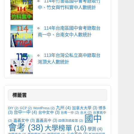
114年竹苗區國中會考錄取竹
中、竹女與竹科實中人數統計
114年台南區國中會考錄取台
南一中、台南女中人數統計
113年台灣公私立高中錄取台
灣頂大人數統計
標籤雲
九州
(4)
加拿大大學
(3)
博多
DIY
(2)
GCP
(2)
WordPress
(2)
台中一中
(4)
(3)
台中女中
(3)
台南一中
(2)
台大
(2)
台東高中
國中
嘉義女中
(3)
嘉義高中
(3)
(2)
四價流感疫苗
(2)
會考
(38)
大學榜單
(16)
學測
(4)