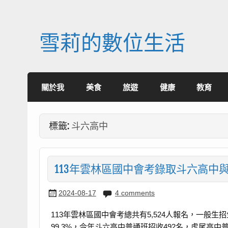
Skip
to
content
雪莉的數位生活
關於我
美食
旅遊
健康
教育
標籤:
斗六高中
113年雲林區國中會考錄取斗六高中
2024-08-17
4 comments
113年雲林區國中會考總共有5,524人報名，一般生招
99.3%，今年斗六高中普通班招收492名，虎尾高