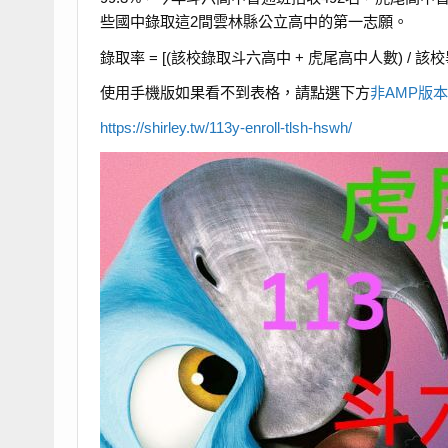
些國中錄取這2間雲林縣公立高中的第一志願。
錄取率 = [(該校錄取斗六高中 + 虎尾高中人數) / 該校畢
使用手機版如果看不到表格，請點選下方
非AMP版
https://shirley.tw/113y-enroll-tlsh-hswh/