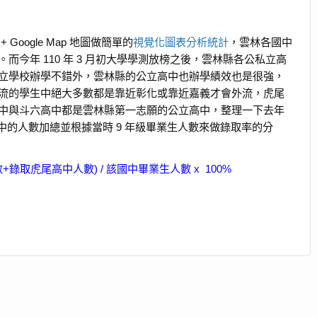
+ Google Map 地圖做簡單的
視覺化圖表分析統計
，雲林各國中
今年 110 年 3 月初大學學測放榜之後，雲林縣各公私立高
立學校辦學不錯外，雲林縣的公立高中也辦學績效也是很強，
流的學生中絕大多數都是靠近彰化或靠近嘉義才會外流，虎尾
中與斗六高中都是雲林縣第一志願的公立高中，整理一下去年
中的人數加總並根據當時 9 年級畢業生人數來做錄取率的分
錄取虎尾高中人數) / 該國中畢業生人數 x 100%