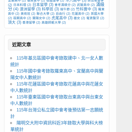
斗六高中
(3)
宜蘭高中
(2)
復興實中
(2)
德國留學
(2)
新加坡留學
滿級
日本留學
(3)
(2)
日本料理
(2)
會考滿級分
(2)
武陵高中
(2)
分
(4)
澳洲留學
(3)
科學班
(3)
竹科實中
(3)
端午節
(2)
羅東
高中
(2)
美術班
(2)
聯合大學
(2)
自由行
(2)
花蓮高中
(2)
英國大學
虎尾高中
(3)
(2)
薇閣高中
(2)
蘭陽女中
(2)
雄女
(2)
電資醫牙
(2)
頂大
(3)
香港留學
(2)
高雄師範大學
(2)
近期文章
115年基北區國中會考錄取建中、北一女人數
統計
115年國中會考錄取羅東高中、宜蘭高中與蘭
陽女中人數統計
115年花蓮區國中會考錄取花蓮高中與花蓮女
中人數統計
115年臺東區國中會考錄取台東高中與台東女
中人數統計
115年台灣公私立國中會考後預估第一志願統
計
陽明交大附中資訊科近3年錄取大學與科大榜
單統計