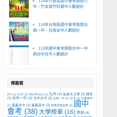
114年竹苗區國中會考錄取竹
中、竹女與竹科實中人數統計
114年台南區國中會考錄取台
南一中、台南女中人數統計
113年國中會考錄取台中一中
與台中女中人數統計
標籤雲
九州
(4)
加拿大大學
(3)
博多
DIY
(2)
GCP
(2)
WordPress
(2)
台中一中
(4)
(3)
台中女中
(3)
台南一中
(2)
台大
(2)
台東高中
國中
嘉義女中
(3)
嘉義高中
(3)
(2)
四價流感疫苗
(2)
會考
(38)
大學榜單
(16)
學測
(4)