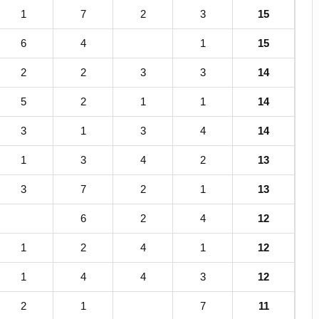
1
7
2
3
15
6
4
1
15
2
2
3
3
14
5
2
1
1
14
3
1
3
4
14
1
3
4
2
13
3
7
2
1
13
6
2
4
12
1
2
4
1
12
1
4
4
3
12
2
1
7
11