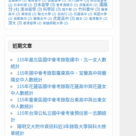
斗六高中
(3)
宜蘭高中
(2)
復興實中
(2)
德國留學
(2)
新加坡留學
滿級
日本留學
(3)
(2)
日本料理
(2)
會考滿級分
(2)
武陵高中
(2)
分
(4)
澳洲留學
(3)
科學班
(3)
竹科實中
(3)
端午節
(2)
羅東
高中
(2)
美術班
(2)
聯合大學
(2)
自由行
(2)
花蓮高中
(2)
英國大學
虎尾高中
(3)
(2)
薇閣高中
(2)
蘭陽女中
(2)
雄女
(2)
電資醫牙
(2)
頂大
(3)
香港留學
(2)
高雄師範大學
(2)
近期文章
115年基北區國中會考錄取建中、北一女人數
統計
115年國中會考錄取羅東高中、宜蘭高中與蘭
陽女中人數統計
115年花蓮區國中會考錄取花蓮高中與花蓮女
中人數統計
115年臺東區國中會考錄取台東高中與台東女
中人數統計
115年台灣公私立國中會考後預估第一志願統
計
陽明交大附中資訊科近3年錄取大學與科大榜
單統計