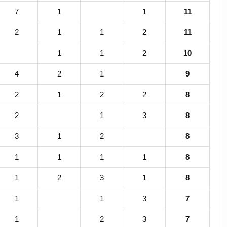
7
1
1
11
2
1
1
2
11
1
1
2
10
4
2
1
9
2
1
2
2
8
2
1
3
8
3
1
2
8
1
1
1
1
8
1
2
3
1
8
1
1
3
7
1
2
3
7