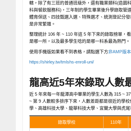
轄，除了有三班的普通班級外，還有職業類科(造園
科與餐飲服務科)，三年制的學生畢業後升學錄取管
體育保送、四技甄選入選、特殊選才、統測登記分發
是非常繁雜。
整理統計 106 年 ~ 110 年這 5 年下來的錄
是哪一所，以及最多學生唸的是哪一科系最為熱門。
使用手機版如果看不到表格，請點選下方
非AMP版
https://shirley.tw/tmlshs-enroll-uni/
龍高近5年來錄取人數
近 5 年來每一年龍潭高中畢業的學生人數為 315 ~ 
~ 第 9 人數較多排序下來，人數差距都是很近的
學、高雄科技大學、龍華科技大學、宜蘭大學與虎尾
錄取學校
110年