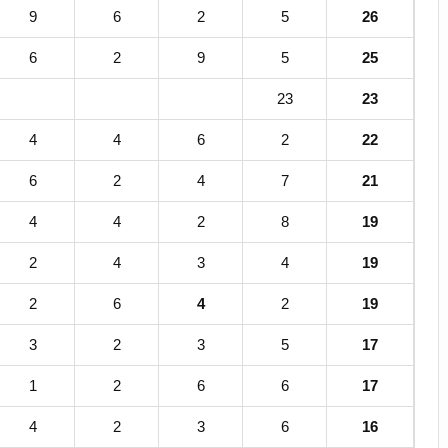
9
6
2
5
26
6
2
9
5
25
23
23
4
4
6
2
22
6
2
4
7
21
4
4
2
8
19
2
4
3
4
19
2
6
4
2
19
3
2
3
5
17
1
2
6
6
17
4
2
3
6
16