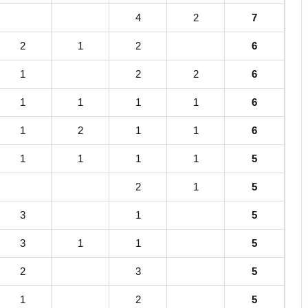
4
2
7
2
1
2
6
1
2
2
6
1
1
1
1
6
1
2
1
1
6
1
1
1
1
5
2
1
5
3
1
5
3
1
1
5
2
3
5
1
2
5