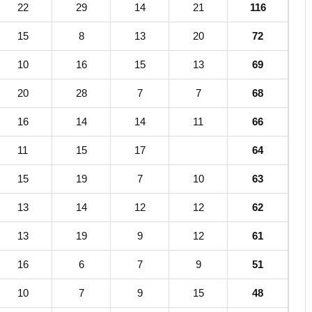
22
29
14
21
116
15
8
13
20
72
10
16
15
13
69
20
28
7
7
68
16
14
14
11
66
11
15
17
64
15
19
7
10
63
13
14
12
12
62
13
19
9
12
61
16
6
7
9
51
10
7
9
15
48