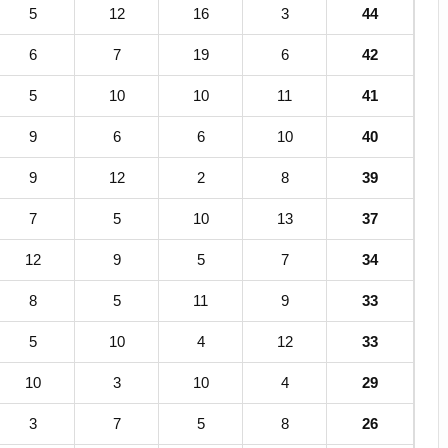
5
12
16
3
44
6
7
19
6
42
5
10
10
11
41
9
6
6
10
40
9
12
2
8
39
7
5
10
13
37
12
9
5
7
34
8
5
11
9
33
5
10
4
12
33
10
3
10
4
29
3
7
5
8
26