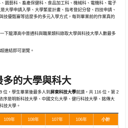
科、園藝科、畜產保健科、食品加工科、機械科、電機科、電子
道是大學申請入學、大學繁星計畫、指考登記分發、四技申請、
與技優甄審等這麼多的多元入學方式，每到畢業前的作業真的
取榜單，看一下龍潭高中普通科與職業類科錄取大學與科技大學人數最多
本
超連結即可瀏覽。
最多的大學與科大
379 位，學生畢業後最多人到
屏東科技大學
就讀，共 116 位，第 2
學校依序是明新科技大學、中國文化大學、健行科技大學、銘傳大
科技大學。
109年
108年
107年
106年
小計