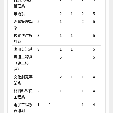
管理系
景觀系
2
1
2
5
經營管理學
2
1
2
5
系
視覺傳達設
3
1
1
5
計系
應用英語系
3
1
1
5
資訊工程系
5
5
（建工校
區）
文化創意事
2
1
1
4
業系
材料科學與
2
1
1
4
工程系
電子工程系
1
2
1
4
資訊組