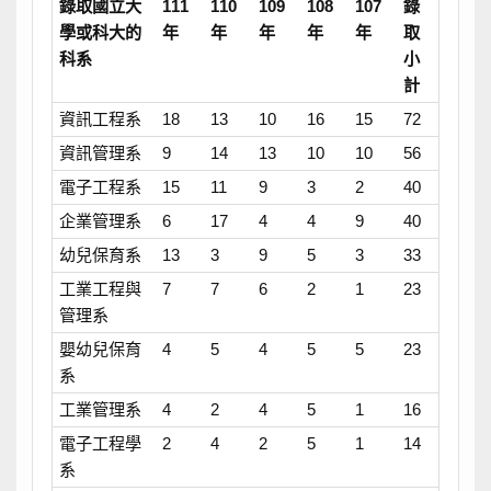
錄取國立大
111
110
109
108
107
錄
學或科大的
年
年
年
年
年
取
科系
小
計
資訊工程系
18
13
10
16
15
72
資訊管理系
9
14
13
10
10
56
電子工程系
15
11
9
3
2
40
企業管理系
6
17
4
4
9
40
幼兒保育系
13
3
9
5
3
33
工業工程與
7
7
6
2
1
23
管理系
嬰幼兒保育
4
5
4
5
5
23
系
工業管理系
4
2
4
5
1
16
電子工程學
2
4
2
5
1
14
系