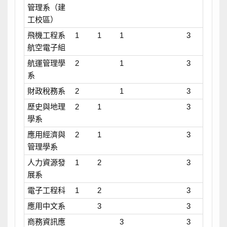
管理系（建
工校區）
飛機工程系
1
1
1
3
航空電子組
航運管理學
2
1
3
系
財政稅務系
2
1
3
歷史與地理
2
1
3
學系
應用經濟與
2
1
3
管理學系
人力資源發
1
2
3
展系
電子工程科
1
2
3
應用中文系
3
3
商務資訊應
3
3