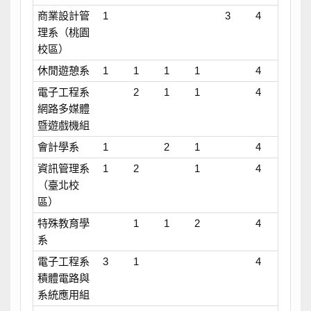
商業設計管
1
3
4
理系（桃園
校區）
休閒遊憩系
1
1
1
1
4
電子工程系
2
1
1
4
網路多媒體
暨遊戲機組
會計學系
1
2
1
4
資訊管理系
1
2
1
4
（臺北校
區）
特殊教育學
1
1
2
4
系
電子工程系
3
1
4
積體電路與
系統應用組