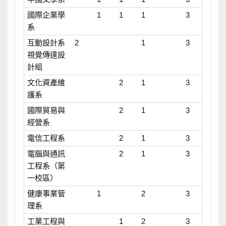
國際企業學
1
1
1
3
系
互動設計系
2
1
3
視覺傳達設
計組
文化資產維
2
1
3
護系
國際貿易與
2
1
3
經營系
電信工程系
2
1
3
電腦與通訊
2
1
3
工程系（第
一校區）
健康事業管
1
2
3
理系
工業工程與
1
2
3