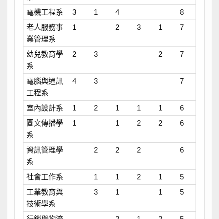
電機工程系
3
1
4
8
老人服務事
1
2
3
1
7
業管理系
幼兒教育學
2
3
2
7
系
電腦與通訊
4
3
7
工程系
室內設計系
1
2
1
1
1
6
圖文傳播學
1
1
2
2
6
系
資訊管理學
2
2
2
6
系
社會工作系
1
1
2
1
5
工業教育與
3
1
1
5
技術學系
行銷與物流
2
1
2
5