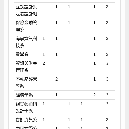
互動設計系
1
1
1
3
媒體設計組
保險金融管
1
1
1
3
理系
海事資訊科
1
1
1
3
技系
數學系
1
1
1
3
資訊與財金
2
1
3
管理系
不動產經營
2
1
3
學系
經濟學系
1
2
3
視覺藝術與
1
1
1
3
設計學系
會計資訊系
1
1
1
3
中國文學系
1
1
1
3