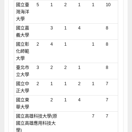
國立臺
5
1
2
1
1
10
灣海洋
大學
國立嘉
3
1
4
8
義大學
國立彰
2
4
1
1
8
化師範
大學
臺北市
3
2
2
1
8
立大學
國立中
2
1
1
2
1
7
正大學
國立東
2
1
4
7
華大學
國立高雄科技大學(原
7
7
國立高雄應用科技大
學)