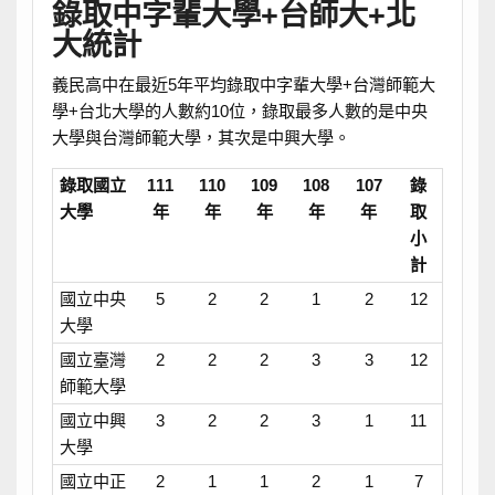
錄取中字輩大學+台師大+北
大統計
義民高中在最近5年平均錄取中字輩大學+台灣師範大
學+台北大學的人數約10位，錄取最多人數的是中央
大學與台灣師範大學，其次是中興大學。
錄取國立
111
110
109
108
107
錄
大學
年
年
年
年
年
取
小
計
國立中央
5
2
2
1
2
12
大學
國立臺灣
2
2
2
3
3
12
師範大學
國立中興
3
2
2
3
1
11
大學
國立中正
2
1
1
2
1
7