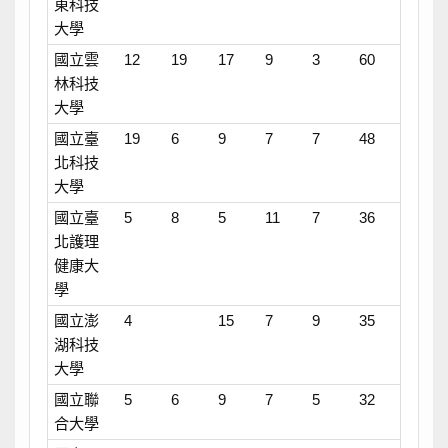
東科技
大學
國立雲
12
19
17
9
3
60
林科技
大學
國立臺
19
6
9
7
7
48
北科技
大學
國立臺
5
8
5
11
7
36
北護理
健康大
學
國立澎
4
15
7
9
35
湖科技
大學
國立聯
5
6
9
7
5
32
合大學