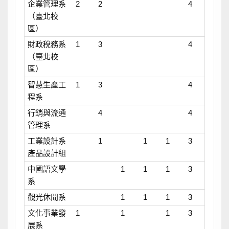
企業管理系
2
2
4
（臺北校
區）
財政稅務系
1
3
4
（臺北校
區）
智慧生產工
1
3
4
程系
行銷與流通
4
4
管理系
工業設計系
1
1
1
3
產品設計組
中國語文學
1
1
1
3
系
觀光休閒系
1
1
1
3
文化事業發
1
1
1
3
展系