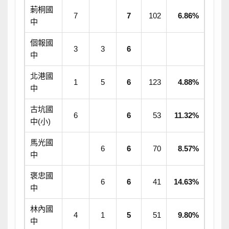
莿桐國
7
7
102
6.86%
中
個報國
3
3
6
中
北港國
1
5
6
123
4.88%
中
古坑國
6
6
53
11.32%
中(小)
馬光國
6
6
70
8.57%
中
褒忠國
6
6
41
14.63%
中
林內國
4
1
5
51
9.80%
中