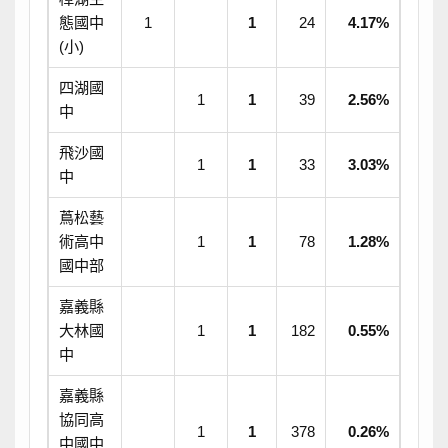
態國中
1
1
24
4.17%
(小)
四湖國
1
1
39
2.56%
中
飛沙國
1
1
33
3.03%
中
蔦松藝
術高中
1
1
78
1.28%
國中部
嘉義縣
大林國
1
1
182
0.55%
中
嘉義縣
協同高
1
1
378
0.26%
中國中