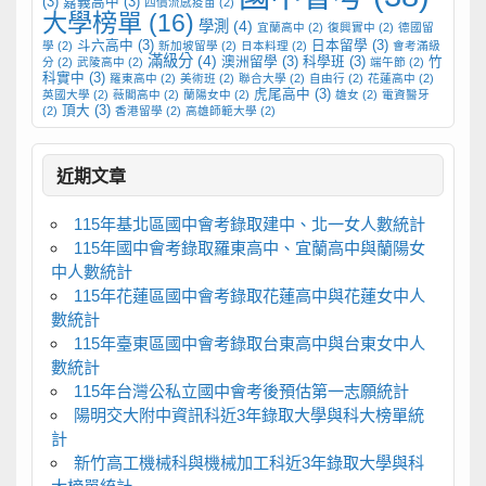
(3)
嘉義高中
(3)
四價流感疫苗
(2)
大學榜單
(16)
學測
(4)
宜蘭高中
(2)
復興實中
(2)
德國留
斗六高中
(3)
日本留學
(3)
學
(2)
新加坡留學
(2)
日本料理
(2)
會考滿級
滿級分
(4)
澳洲留學
(3)
科學班
(3)
竹
分
(2)
武陵高中
(2)
端午節
(2)
科實中
(3)
羅東高中
(2)
美術班
(2)
聯合大學
(2)
自由行
(2)
花蓮高中
(2)
虎尾高中
(3)
英國大學
(2)
薇閣高中
(2)
蘭陽女中
(2)
雄女
(2)
電資醫牙
頂大
(3)
(2)
香港留學
(2)
高雄師範大學
(2)
近期文章
115年基北區國中會考錄取建中、北一女人數統計
115年國中會考錄取羅東高中、宜蘭高中與蘭陽女
中人數統計
115年花蓮區國中會考錄取花蓮高中與花蓮女中人
數統計
115年臺東區國中會考錄取台東高中與台東女中人
數統計
115年台灣公私立國中會考後預估第一志願統計
陽明交大附中資訊科近3年錄取大學與科大榜單統
計
新竹高工機械科與機械加工科近3年錄取大學與科