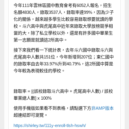
今年111年雲林區國中教育會考有6052人報名，招生
名額4830人，錄取3537人，錄取率達99%，因為少子
化的關係，越來越多學生比較容易錄取想要就讀的學
校。斗六高中與虎尾高中近年來錄取大學放榜競爭相
當的大，除了私立學校以外，還是有許多國中畢業生
第一志願是就讀這2所高中。
接下來我們看一下統計表，去年斗六國中錄取斗六與
虎尾高中人數共151位，今年新增到207位；東仁國中
的錄取率由去年33.97%升到40.79%，這2所國中算是
今年較為表現較佳的學校。
錄取率 = [(該校錄取斗六高中 + 虎尾高中人數) / 該校
畢業總人數] x 100%
使用手機版如果看不到表格，請點選下方
非AMP版本
超連結即可瀏覽。
https://shirley.tw/111y-enroll-tlsh-hswh/