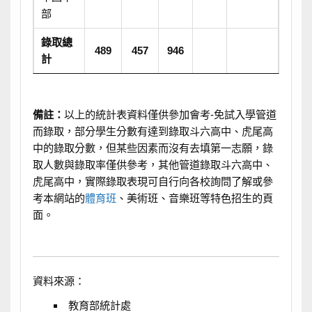
部
錄取總
489
457
946
計
備註：
以上的統計表資料僅供參加會考-免試入學管道
而錄取，部分學生分數有達到錄取斗六高中、虎尾高
中的錄取分數，但某些因素而沒有去填第一志願，錄
取人數與錄取率僅供參考，其他管道錄取斗六高中、
虎尾高中，實際錄取表現可自行向各校詢問了解或參
考本網站的
體育班
、美術班、音樂班等特色招生的頁
面。
資料來源：
教育部統計處