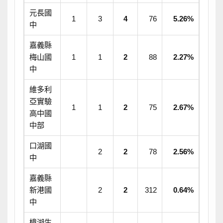
元長國
1
3
4
76
5.26%
中
嘉義縣
梅山國
1
1
2
88
2.27%
中
維多利
亞實驗
1
1
2
75
2.67%
高中國
中部
口湖國
2
2
78
2.56%
中
嘉義縣
新港國
2
2
312
0.64%
中
樟湖生