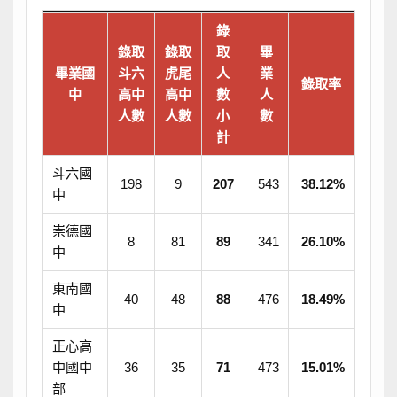
錄
錄取
錄取
取
畢
畢業國
斗六
虎尾
人
業
錄取率
中
高中
高中
數
人
人數
人數
小
數
計
斗六國
198
9
207
543
38.12%
中
崇德國
8
81
89
341
26.10%
中
東南國
40
48
88
476
18.49%
中
正心高
中國中
36
35
71
473
15.01%
部