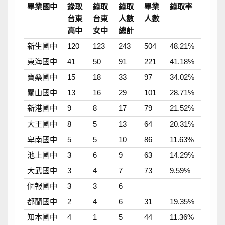
畢業國中
錄取
錄取
錄取
畢業
錄取率
台東
台東
人數
人數
高中
女中
總計
新生國中
120
123
243
504
48.21%
東海國中
41
50
91
221
41.18%
寶桑國中
15
18
33
97
34.02%
關山國中
13
16
29
101
28.71%
新港國中
9
8
17
79
21.52%
大王國中
8
5
13
64
20.31%
卑南國中
5
5
10
86
11.63%
池上國中
3
6
9
63
14.29%
大武國中
3
4
7
73
9.59%
個報國中
3
3
6
都蘭國中
2
4
6
31
19.35%
知本國中
4
1
5
44
11.36%