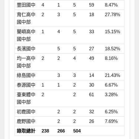
豐田國中
4
1
5
59
8.47%
育仁高中
2
3
5
18
27.78%
國中部
蘭嶼高中
1
4
5
33
15.15%
國中部
長濱國中
5
5
27
18.52%
均一高中
2
2
4
49
8.16%
國中部
綠島國中
3
3
14
21.43%
泰源國中
1
1
2
30
6.67%
臺東體中
2
2
61
3.28%
國中部
初鹿國中
2
2
32
6.25%
鹿野國中
2
2
26
7.69%
錄取總計
238
266
504