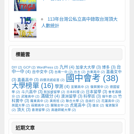
113年台灣公私立高中錄取台灣頂大
人數統計
標籤雲
九州
(4)
台
加拿大大學
(3)
博多
(3)
DIY
(2)
GCP
(2)
WordPress
(2)
中一中
(4)
台中女中
(3)
嘉義女中
台南一中
(2)
台大
(2)
台東高中
(2)
國中會考
(38)
(3)
嘉義高中
(3)
四價流感疫苗
(2)
大學榜單
(16)
學測
(4)
宜蘭高中
(2)
復興實中
(2)
德國留
斗六高中
(3)
日本留學
(3)
學
(2)
新加坡留學
(2)
日本料理
(2)
會考滿級
滿級分
(4)
澳洲留學
(3)
科學班
(3)
竹
分
(2)
武陵高中
(2)
端午節
(2)
科實中
(3)
羅東高中
(2)
美術班
(2)
聯合大學
(2)
自由行
(2)
花蓮高中
(2)
虎尾高中
(3)
英國大學
(2)
薇閣高中
(2)
蘭陽女中
(2)
雄女
(2)
電資醫牙
頂大
(3)
(2)
香港留學
(2)
高雄師範大學
(2)
近期文章