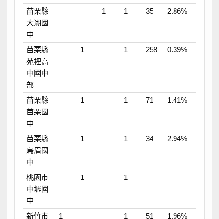
苗栗縣
1
1
35
2.86%
大湖國
中
苗栗縣
1
1
258
0.39%
苑裡高
中國中
部
苗栗縣
1
1
71
1.41%
苗栗國
中
苗栗縣
1
1
34
2.94%
烏眉國
中
桃園市
1
1
中壢國
中
新竹市
1
1
51
1.96%