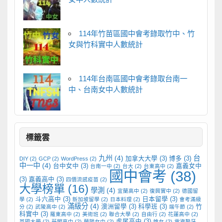
114年竹苗區國中會考錄取竹中、竹
女與竹科實中人數統計
114年台南區國中會考錄取台南一
中、台南女中人數統計
標籤雲
九州
(4)
台
加拿大大學
(3)
博多
(3)
DIY
(2)
GCP
(2)
WordPress
(2)
中一中
(4)
台中女中
(3)
嘉義女中
台南一中
(2)
台大
(2)
台東高中
(2)
國中會考
(38)
(3)
嘉義高中
(3)
四價流感疫苗
(2)
大學榜單
(16)
學測
(4)
宜蘭高中
(2)
復興實中
(2)
德國留
斗六高中
(3)
日本留學
(3)
學
(2)
新加坡留學
(2)
日本料理
(2)
會考滿級
滿級分
(4)
澳洲留學
(3)
科學班
(3)
竹
分
(2)
武陵高中
(2)
端午節
(2)
科實中
(3)
羅東高中
(2)
美術班
(2)
聯合大學
(2)
自由行
(2)
花蓮高中
(2)
虎尾高中
(3)
英國大學
(2)
薇閣高中
(2)
蘭陽女中
(2)
雄女
(2)
電資醫牙