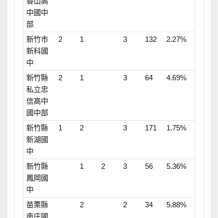
香山高
中國中
部
新竹市
2
1
3
132
2.27%
新科國
中
新竹縣
2
1
3
64
4.69%
私立忠
信高中
國中部
新竹縣
1
2
3
171
1.75%
新湖國
中
新竹縣
1
2
3
56
5.36%
鳳岡國
中
苗栗縣
2
2
34
5.88%
南庄國