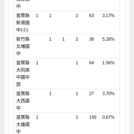
中
苗栗縣
1
1
2
63
3.17%
新港國
中(小)
新竹縣
1
1
2
38
5.26%
北埔國
中
苗栗縣
1
1
64
1.56%
大同高
中國中
部
苗栗縣
1
1
27
3.70%
大西國
中
苗栗縣
1
1
149
0.67%
大倫國
中