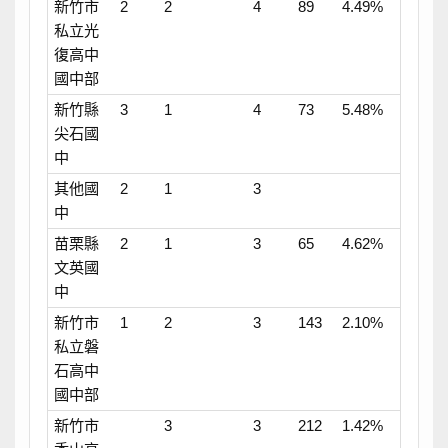
新竹市
2
2
4
89
4.49%
私立光
復高中
國中部
新竹縣
3
1
4
73
5.48%
尖石國
中
其他國
2
1
3
中
苗栗縣
2
1
3
65
4.62%
文英國
中
新竹市
1
2
3
143
2.10%
私立磐
石高中
國中部
新竹市
3
3
212
1.42%