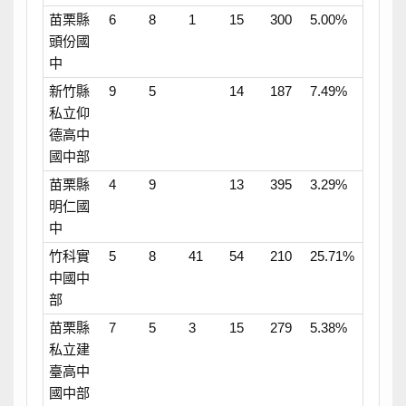
苗栗縣
6
8
1
15
300
5.00%
頭份國
中
新竹縣
9
5
14
187
7.49%
私立仰
德高中
國中部
苗栗縣
4
9
13
395
3.29%
明仁國
中
竹科實
5
8
41
54
210
25.71%
中國中
部
苗栗縣
7
5
3
15
279
5.38%
私立建
臺高中
國中部