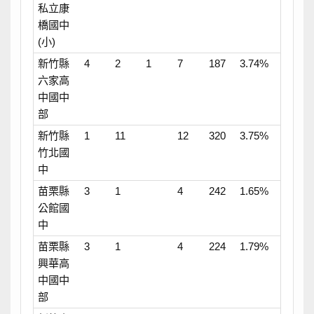
私立康
橋國中
(小)
新竹縣
4
2
1
7
187
3.74%
六家高
中國中
部
新竹縣
1
11
12
320
3.75%
竹北國
中
苗栗縣
3
1
4
242
1.65%
公館國
中
苗栗縣
3
1
4
224
1.79%
興華高
中國中
部