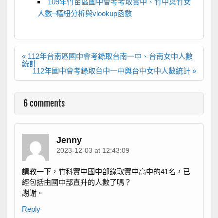
109年竹苗區國中會考考取實中、竹中與竹女
人數–樞紐分析與vlookup函數
文
« 112年台南區國中會考錄取台南一中、台南女中人數
章
統計
導
112年國中會考錄取台中一中與台中女中人數統計 »
覽
6 comments
Jenny
2023-12-03 at 12:43:09
請教一下，竹科實中國中部錄取實中高中的41名，已
經包括由國中部直升的人數了嗎？
謝謝。
Reply