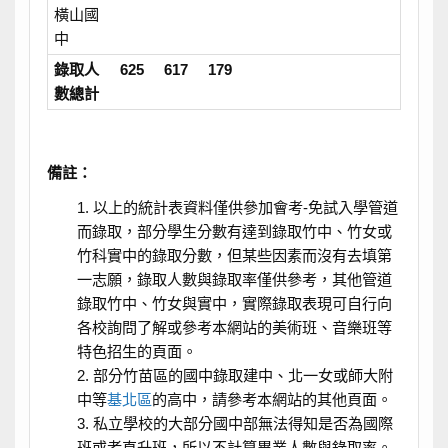
橫山國
中
錄取人
625
617
179
數總計
備註：
以上的統計表資料僅供參加會考-免試入學管道
而錄取，部分學生分數有達到錄取竹中、竹女或
竹科實中的錄取分數，但某些因素而沒有去填第
一志願，錄取人數與錄取率僅供參考，其他管道
錄取竹中、竹女與實中，實際錄取表現可自行向
各校詢問了解或參考本網站的美術班、音樂班等
特色招生的頁面。
部分竹苗區的國中錄取建中、北一女或師大附
中等
基北區
的高中，請參考本網站的其他頁面。
私立學校的大部分國中部無法得知是否為國際
班或者直升班，所以不計算畢業人數與錄取率。