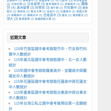
斗六高中
(3)
宜蘭高中
(2)
復興實中
(2)
德國留學
(2)
新加坡留學
滿級
日本留學
(3)
(2)
日本料理
(2)
會考滿級分
(2)
武陵高中
(2)
分
(4)
澳洲留學
(3)
科學班
(3)
竹科實中
(3)
端午節
(2)
羅東
高中
(2)
美術班
(2)
聯合大學
(2)
自由行
(2)
花蓮高中
(2)
英國大學
虎尾高中
(3)
(2)
薇閣高中
(2)
蘭陽女中
(2)
雄女
(2)
電資醫牙
(2)
頂大
(3)
香港留學
(2)
高雄師範大學
(2)
近期文章
115年竹苗區國中會考錄取竹中、竹女與竹科
實中人數統計
115年基北區國中會考錄取建中、北一女人數
統計
115年國中會考錄取羅東高中、宜蘭高中與蘭
陽女中人數統計
115年花蓮區國中會考錄取花蓮高中與花蓮女
中人數統計
115年臺東區國中會考錄取台東高中與台東女
中人數統計
115年台灣公私立國中會考後預估第一志願統
計