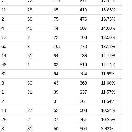
7
72
117
671
17.44%
11
28
65
410
15.85%
2
58
75
476
15.76%
4
45
74
507
14.60%
12
2
22
163
13.50%
60
8
101
770
13.12%
14
51
94
739
12.72%
46
1
63
519
12.14%
61
94
784
11.99%
3
30
43
368
11.68%
1
31
39
337
11.57%
2
3
26
11.54%
14
27
52
503
10.34%
26
2
37
361
10.25%
8
31
50
504
9.92%