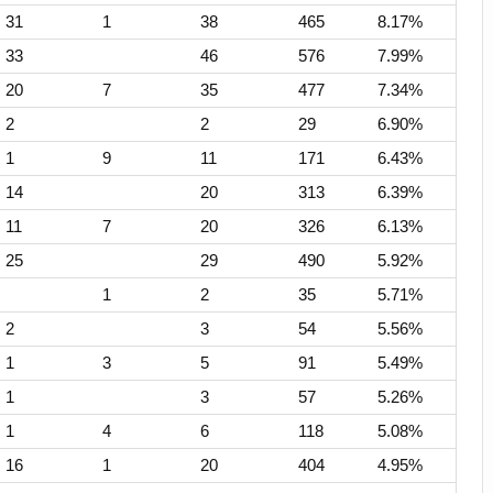
31
1
38
465
8.17%
33
46
576
7.99%
20
7
35
477
7.34%
2
2
29
6.90%
1
9
11
171
6.43%
14
20
313
6.39%
11
7
20
326
6.13%
25
29
490
5.92%
1
2
35
5.71%
2
3
54
5.56%
1
3
5
91
5.49%
1
3
57
5.26%
1
4
6
118
5.08%
16
1
20
404
4.95%