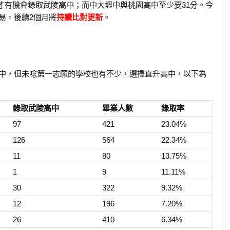
分才有機會錄取武陵高中；而中大壢中與桃園高中至少要31分。今
易。後續2個月將
持續比對更新
。
中，但未唸第一志願的學校也有不少，選擇直升高中，以下為
錄取武陵高中
畢業人數
錄取率
97
421
23.04%
126
564
22.34%
11
80
13.75%
1
9
11.11%
30
322
9.32%
12
196
7.20%
26
410
6.34%