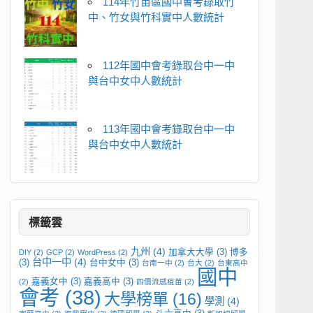
114年竹苗區國中會考錄取竹
中、竹女與竹科實中人數統計
112年國中會考錄取台中一中
與台中女中人數統計
113年國中會考錄取台中一中
與台中女中人數統計
標籤雲
九州
(4)
加拿大大學
(3)
博多
DIY
(2)
GCP
(2)
WordPress
(2)
台中一中
(4)
(3)
台中女中
(3)
台南一中
(2)
台大
(2)
台東高中
國中
嘉義女中
(3)
嘉義高中
(3)
(2)
四價流感疫苗
(2)
會考
(38)
大學榜單
(16)
學測
(4)