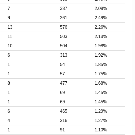
7
337
2.08%
9
361
2.49%
13
576
2.26%
11
503
2.19%
10
504
1.98%
6
313
1.92%
1
54
1.85%
1
57
1.75%
8
477
1.68%
1
69
1.45%
1
69
1.45%
6
465
1.29%
4
316
1.27%
1
91
1.10%