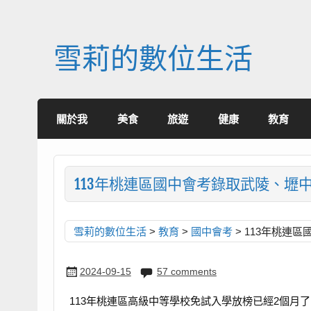
Skip
to
content
雪莉的數位生活
關於我
美食
旅遊
健康
教育
113年桃連區國中會考錄取武陵、壢
雪莉的數位生活
>
教育
>
國中會考
>
113年桃連
2024-09-15
57 comments
113年桃連區高級中等學校免試入學放榜已經2個月了，