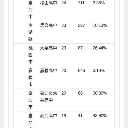
臺
松山高中
24
711
3.38%
北
市
澎
馬公高中
23
227
10.13%
湖
縣
桃
大華高中
23
87
26.44%
園
市
嘉
嘉義高中
20
646
3.10%
義
市
臺
臺北市幼
20
66
30.30%
北
華高中
市
臺
泰北高中
18
41
43.90%
北