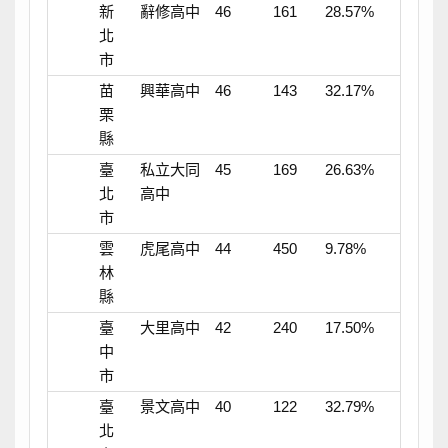
新
辭修高中
46
161
28.57%
北
市
苗
興華高中
46
143
32.17%
栗
縣
臺
私立大同
45
169
26.63%
北
高中
市
雲
虎尾高中
44
450
9.78%
林
縣
臺
大里高中
42
240
17.50%
中
市
臺
景文高中
40
122
32.79%
北