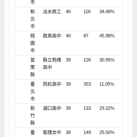
市
新
淡水商工
40
116
34.48%
北
市
桃
啟英高中
40
87
45.98%
園
市
苗
縣立苑裡
39
126
30.95%
栗
高中
縣
臺
西松高中
39
353
11.05%
北
市
新
湖口高中
39
133
29.32%
竹
縣
臺
衛理女中
38
149
25.50%