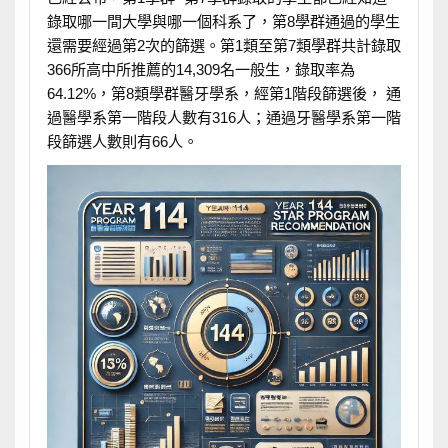
錄取哪一間大學與哪一個科系了，第8學群通過的學生
還需要經過第2次的篩選。第1類至第7類學群共計錄取
366所高中所推薦的14,309名一般生，錄取率為
64.12%，第8類學群醫牙學系，經第1階段篩選後， 通
過醫學系第一階段人數有316人；通過牙醫學系第一階
段篩選人數則有66人。