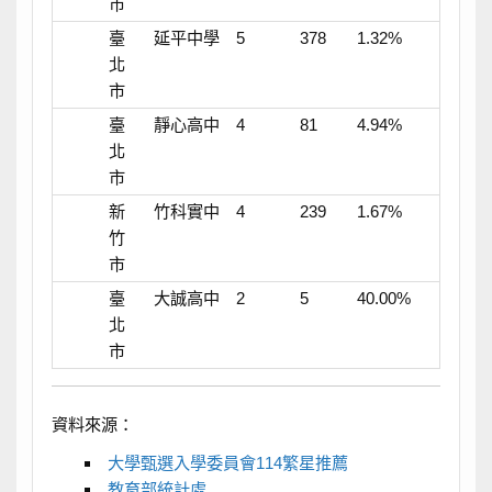
市
臺
延平中學
5
378
1.32%
北
市
臺
靜心高中
4
81
4.94%
北
市
新
竹科實中
4
239
1.67%
竹
市
臺
大誠高中
2
5
40.00%
北
市
資料來源：
大學甄選入學委員會114繁星推薦
教育部統計處