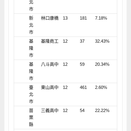
北
市
新
林口康橋
13
181
7.18%
北
市
基
基隆商工
12
37
32.43%
隆
市
基
八斗高中
12
59
20.34%
隆
市
臺
東山高中
12
461
2.60%
北
市
苗
三義高中
12
54
22.22%
栗
縣