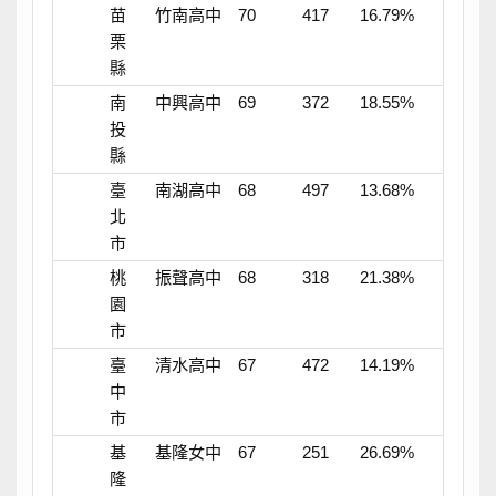
苗
竹南高中
70
417
16.79%
栗
縣
南
中興高中
69
372
18.55%
投
縣
臺
南湖高中
68
497
13.68%
北
市
桃
振聲高中
68
318
21.38%
園
市
臺
清水高中
67
472
14.19%
中
市
基
基隆女中
67
251
26.69%
隆