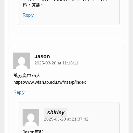
料，感謝~
Reply
Jason
2025-03-20 at 11:16:11
萬芳高中75人
https:www.wfsh.tp.edu.tw/nss/p/index
Reply
shirley
2025-03-20 at 21:37:42
Jason您好,