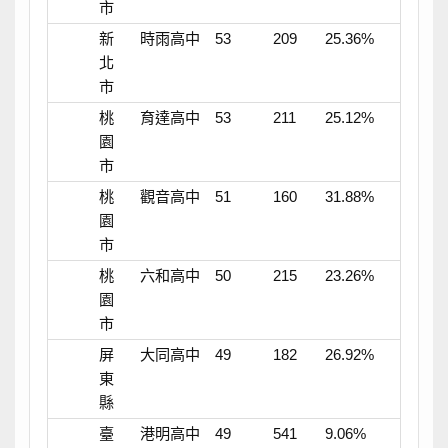
市
新
時雨高中
53
209
25.36%
北
市
桃
育達高中
53
211
25.12%
園
市
桃
觀音高中
51
160
31.88%
園
市
桃
六和高中
50
215
23.26%
園
市
屏
大同高中
49
182
26.92%
東
縣
臺
港明高中
49
541
9.06%