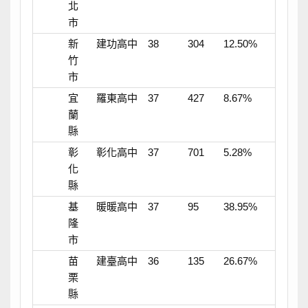
北
市
新
建功高中
38
304
12.50%
竹
市
宜
羅東高中
37
427
8.67%
蘭
縣
彰
彰化高中
37
701
5.28%
化
縣
基
暖暖高中
37
95
38.95%
隆
市
苗
建臺高中
36
135
26.67%
栗
縣