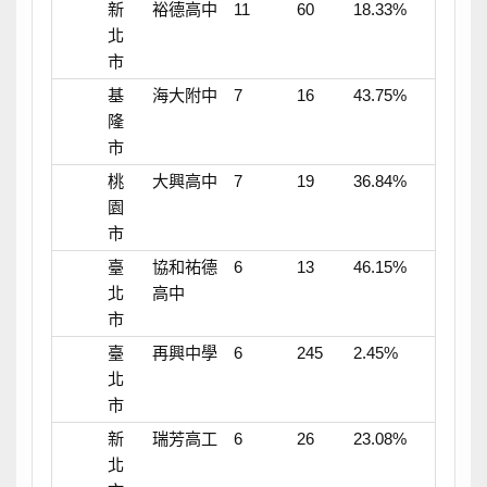
新
裕德高中
11
60
18.33%
北
市
基
海大附中
7
16
43.75%
隆
市
桃
大興高中
7
19
36.84%
園
市
臺
協和祐德
6
13
46.15%
北
高中
市
臺
再興中學
6
245
2.45%
北
市
新
瑞芳高工
6
26
23.08%
北