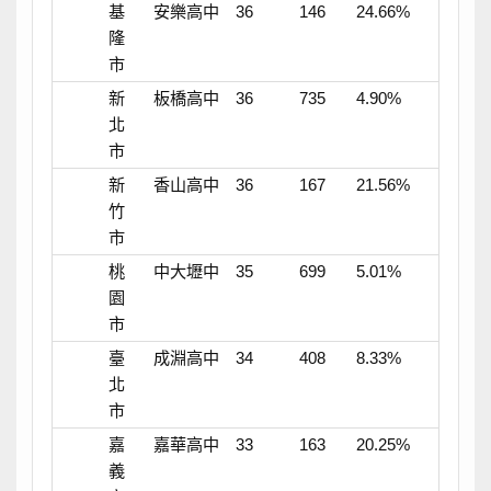
基
安樂高中
36
146
24.66%
隆
市
新
板橋高中
36
735
4.90%
北
市
新
香山高中
36
167
21.56%
竹
市
桃
中大壢中
35
699
5.01%
園
市
臺
成淵高中
34
408
8.33%
北
市
嘉
嘉華高中
33
163
20.25%
義