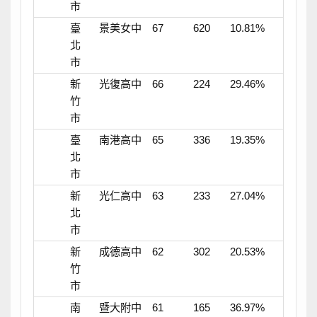
市
臺
景美女中
67
620
10.81%
北
市
新
光復高中
66
224
29.46%
竹
市
臺
南港高中
65
336
19.35%
北
市
新
光仁高中
63
233
27.04%
北
市
新
成德高中
62
302
20.53%
竹
市
南
暨大附中
61
165
36.97%