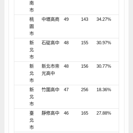
南
市
桃
中壢高商
49
143
34.27%
園
市
新
石碇高中
48
155
30.97%
北
市
新
新北市崇
48
156
30.77%
北
光高中
市
新
竹圍高中
47
256
18.36%
北
市
臺
靜修高中
46
165
27.88%
北
市