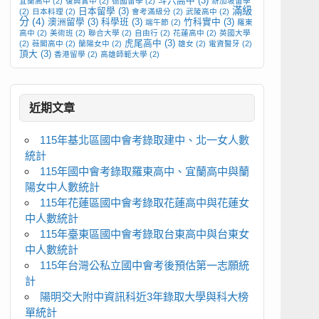
斗六高中
(3)
宜蘭高中
(2)
復興實中
(2)
德國留學
(2)
新加坡留學
滿級
日本留學
(3)
(2)
日本料理
(2)
會考滿級分
(2)
武陵高中
(2)
分
(4)
澳洲留學
(3)
科學班
(3)
竹科實中
(3)
端午節
(2)
羅東
高中
(2)
美術班
(2)
聯合大學
(2)
自由行
(2)
花蓮高中
(2)
英國大學
虎尾高中
(3)
(2)
薇閣高中
(2)
蘭陽女中
(2)
雄女
(2)
電資醫牙
(2)
頂大
(3)
香港留學
(2)
高雄師範大學
(2)
近期文章
115年基北區國中會考錄取建中、北一女人數
統計
115年國中會考錄取羅東高中、宜蘭高中與蘭
陽女中人數統計
115年花蓮區國中會考錄取花蓮高中與花蓮女
中人數統計
115年臺東區國中會考錄取台東高中與台東女
中人數統計
115年台灣公私立國中會考後預估第一志願統
計
陽明交大附中資訊科近3年錄取大學與科大榜
單統計