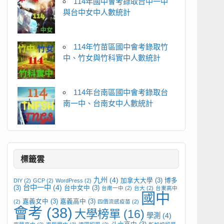
114年國中會考錄取台中一中
與台中女中人數統計
114年竹苗區國中會考錄取竹
中、竹女與竹科實中人數統計
114年台南區國中會考錄取台
南一中、台南女中人數統計
標籤雲
九州
(4)
加拿大大學
(3)
博多
DIY
(2)
GCP
(2)
WordPress
(2)
台中一中
(4)
(3)
台中女中
(3)
台南一中
(2)
台大
(2)
台東高中
國中
嘉義女中
(3)
嘉義高中
(3)
(2)
四價流感疫苗
(2)
會考
(38)
大學榜單
(16)
學測
(4)