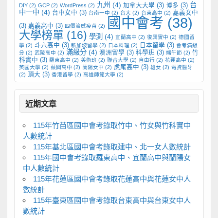
九州
(4)
台
加拿大大學
(3)
博多
(3)
DIY
(2)
GCP
(2)
WordPress
(2)
中一中
(4)
台中女中
(3)
嘉義女中
台南一中
(2)
台大
(2)
台東高中
(2)
國中會考
(38)
(3)
嘉義高中
(3)
四價流感疫苗
(2)
大學榜單
(16)
學測
(4)
宜蘭高中
(2)
復興實中
(2)
德國留
斗六高中
(3)
日本留學
(3)
學
(2)
新加坡留學
(2)
日本料理
(2)
會考滿級
滿級分
(4)
澳洲留學
(3)
科學班
(3)
竹
分
(2)
武陵高中
(2)
端午節
(2)
科實中
(3)
羅東高中
(2)
美術班
(2)
聯合大學
(2)
自由行
(2)
花蓮高中
(2)
虎尾高中
(3)
英國大學
(2)
薇閣高中
(2)
蘭陽女中
(2)
雄女
(2)
電資醫牙
頂大
(3)
(2)
香港留學
(2)
高雄師範大學
(2)
近期文章
115年竹苗區國中會考錄取竹中、竹女與竹科實中
人數統計
115年基北區國中會考錄取建中、北一女人數統計
115年國中會考錄取羅東高中、宜蘭高中與蘭陽女
中人數統計
115年花蓮區國中會考錄取花蓮高中與花蓮女中人
數統計
115年臺東區國中會考錄取台東高中與台東女中人
數統計