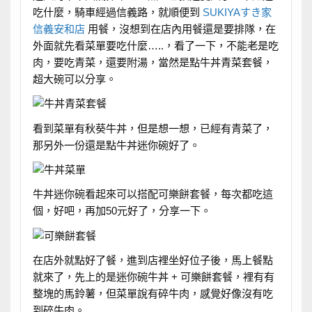
吃什麼，騎車經過信義路，就順便到
SUKIYAすき家
信義安和店
用餐，沒想到在店內用餐還是要排隊，在
外面就先看菜單要吃什麼…..，看了一下，不能老是吃
肉，要吃青菜，還要附湯，當然是點牛丼青菜套餐，
超大碗可以分享。
看到菜單有秋葵牛丼，但是想一想，已經有青菜了，
那另外一份還是點牛丼迷你碗好了。
牛丼迷你碗看起來可以搭配可樂餅套餐，每次都吃這
個，好吧，再加50元好了，分享一下。
在店外就點好了餐，進到店裡坐好位子後，馬上餐點
就來了，先上的是迷你碗牛丼 + 可樂餅套餐，裡有有
整塊的馬鈴薯，但菜單說有碎牛肉，感覺好像沒有吃
到碎牛肉。