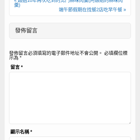
« 超過10年再次吃到的北門蒜味肉羹(阿娘給的蒜味肉
章
羹)
導
端午節假期在找餐2店吃早午餐 »
覽
發佈留言
發佈留言必須填寫的電子郵件地址不會公開。
必填欄位標
示為
*
留言
*
顯示名稱
*