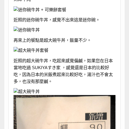
近照的迷你碗牛丼，感覺不出來這是迷你碗。
再來上的餐點是超大碗牛丼，飯量不少。
近照的超大碗牛丼，吃起來感覺偏鹹，如果您在日本
當地吃過 SUKIYAすき家 ，感覺還是日本的比較好
吃，因為日本的米飯煮起來比較好吃，湯汁也不會太
多，也沒有那麼鹹。