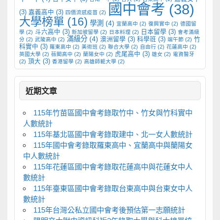
國中會考
(38)
(3)
嘉義高中
(3)
四價流感疫苗
(2)
大學榜單
(16)
學測
(4)
宜蘭高中
(2)
復興實中
(2)
德國留
斗六高中
(3)
日本留學
(3)
學
(2)
新加坡留學
(2)
日本料理
(2)
會考滿級
滿級分
(4)
澳洲留學
(3)
科學班
(3)
竹
分
(2)
武陵高中
(2)
端午節
(2)
科實中
(3)
羅東高中
(2)
美術班
(2)
聯合大學
(2)
自由行
(2)
花蓮高中
(2)
虎尾高中
(3)
英國大學
(2)
薇閣高中
(2)
蘭陽女中
(2)
雄女
(2)
電資醫牙
頂大
(3)
(2)
香港留學
(2)
高雄師範大學
(2)
近期文章
115年竹苗區國中會考錄取竹中、竹女與竹科實中
人數統計
115年基北區國中會考錄取建中、北一女人數統計
115年國中會考錄取羅東高中、宜蘭高中與蘭陽女
中人數統計
115年花蓮區國中會考錄取花蓮高中與花蓮女中人
數統計
115年臺東區國中會考錄取台東高中與台東女中人
數統計
115年台灣公私立國中會考後預估第一志願統計