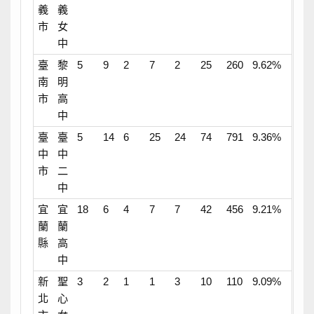
義
義
市
女
中
臺
黎
5
9
2
7
2
25
260
9.62%
南
明
市
高
中
臺
臺
5
14
6
25
24
74
791
9.36%
中
中
市
二
中
宜
宜
18
6
4
7
7
42
456
9.21%
蘭
蘭
縣
高
中
新
聖
3
2
1
1
3
10
110
9.09%
北
心