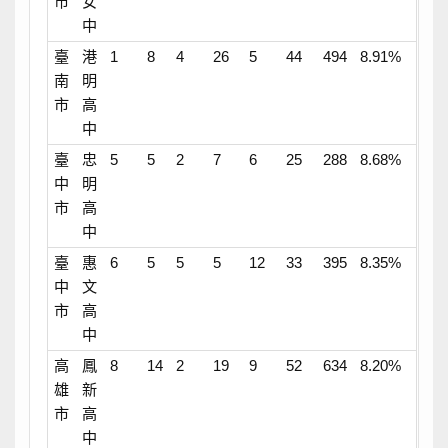
市
女
中
臺
港
1
8
4
26
5
44
494
8.91%
南
明
市
高
中
臺
忠
5
5
2
7
6
25
288
8.68%
中
明
市
高
中
臺
惠
6
5
5
5
12
33
395
8.35%
中
文
市
高
中
高
鳳
8
14
2
19
9
52
634
8.20%
雄
新
市
高
中