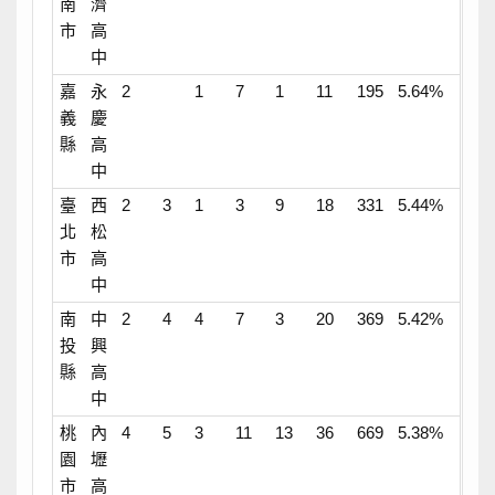
南
濟
市
高
中
嘉
永
2
1
7
1
11
195
5.64%
義
慶
縣
高
中
臺
西
2
3
1
3
9
18
331
5.44%
北
松
市
高
中
南
中
2
4
4
7
3
20
369
5.42%
投
興
縣
高
中
桃
內
4
5
3
11
13
36
669
5.38%
園
壢
市
高