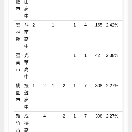
隆
山
市
高
中
雲
斗
2
1
1
4
165
2.42%
林
南
縣
高
中
臺
光
1
1
42
2.38%
南
華
市
高
中
桃
振
1
2
1
2
1
7
308
2.27%
園
聲
市
高
中
新
成
4
2
1
7
308
2.27%
竹
德
市
高