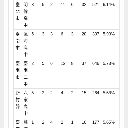
臺
明
8
5
2
11
6
32
521
6.14%
北
倫
市
高
中
臺
瀛
5
3
3
6
3
20
337
5.93%
南
海
市
高
中
臺
臺
2
9
6
12
8
37
646
5.73%
南
南
市
二
中
新
六
5
2
2
4
2
15
264
5.68%
竹
家
縣
高
中
臺
慈
1
2
4
2
1
10
177
5.65%