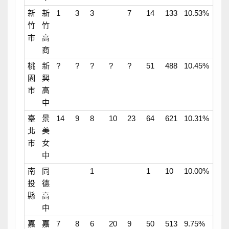
新
新
1
3
3
7
14
133
10.53%
竹
竹
市
高
商
桃
新
?
?
?
?
?
51
488
10.45%
園
興
市
高
中
臺
景
14
9
8
10
23
64
621
10.31%
北
美
市
女
中
南
同
1
1
10
10.00%
投
德
縣
高
中
嘉
嘉
7
8
6
20
9
50
513
9.75%