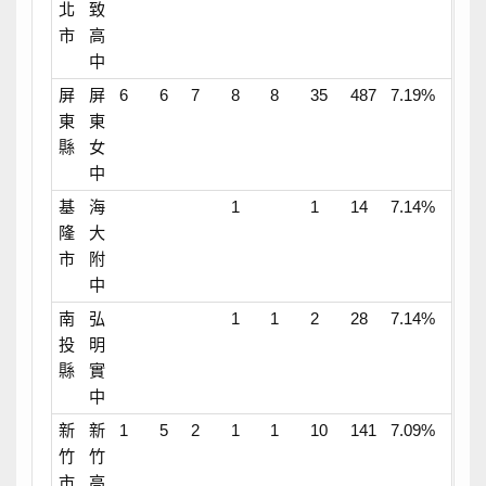
北
致
市
高
中
屏
屏
6
6
7
8
8
35
487
7.19%
東
東
縣
女
中
基
海
1
1
14
7.14%
隆
大
市
附
中
南
弘
1
1
2
28
7.14%
投
明
縣
實
中
新
新
1
5
2
1
1
10
141
7.09%
竹
竹
市
高