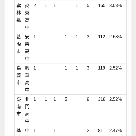
雲
麥
2
1
1
1
5
165
3.03%
林
寮
縣
高
中
基
安
1
1
1
3
112
2.68%
隆
樂
市
高
中
嘉
興
1
1
1
3
119
2.52%
義
華
市
高
中
臺
北
1
1
1
5
8
318
2.52%
南
門
市
高
中
基
中
1
1
2
81
2.47%