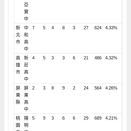
亞
實
中
新
中
7
5
4
8
3
27
624
4.33%
北
和
市
高
中
高
新
4
5
3
3
6
21
486
4.32%
雄
莊
市
高
中
屏
屏
2
3
8
9
2
24
564
4.26%
東
東
縣
高
中
桃
陽
5
9
3
6
6
29
689
4.21%
園
明