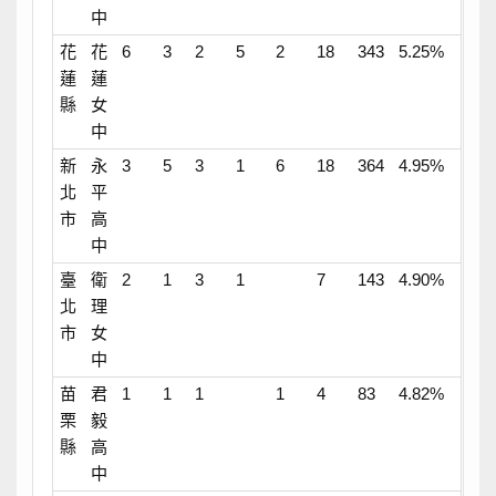
中
花
花
6
3
2
5
2
18
343
5.25%
蓮
蓮
縣
女
中
新
永
3
5
3
1
6
18
364
4.95%
北
平
市
高
中
臺
衛
2
1
3
1
7
143
4.90%
北
理
市
女
中
苗
君
1
1
1
1
4
83
4.82%
栗
毅
縣
高
中