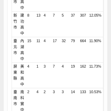
市
高
中
新
建
8
13
4
7
5
37
307
12.05%
竹
功
市
高
中
臺
內
15
11
4
17
32
79
664
11.90%
北
湖
市
高
中
屏
美
4
1
3
7
4
19
162
11.73%
東
和
縣
高
中
臺
南
2
4
2
3
3
14
133
10.53%
南
科
市
實
中