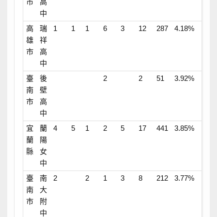
市
高
中
高
瑞
1
1
1
6
3
12
287
4.18%
雄
祥
市
高
中
臺
後
2
2
51
3.92%
南
壁
市
高
中
宜
蘭
4
5
1
2
5
17
441
3.85%
蘭
陽
縣
女
中
臺
南
2
2
1
3
8
212
3.77%
南
大
市
附
中