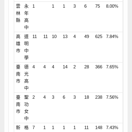
雲
永
1
1
1
3
6
75
8.00%
林
年
縣
高
中
高
道
11
11
10
13
4
49
625
7.84%
雄
明
市
中
學
臺
德
4
4
4
14
2
28
366
7.65%
南
光
市
高
中
臺
聖
2
4
3
6
3
18
238
7.56%
南
功
市
女
中
新
格
7
1
1
1
1
11
148
7.43%