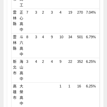
工
雲
正
7
3
2
3
4
19
270
7.04%
林
心
縣
高
中
雲
斗
8
3
4
9
10
34
501
6.79%
林
六
縣
高
中
新
海
3
4
2
4
9
22
352
6.25%
北
山
市
高
中
高
大
1
1
16
6.25%
雄
榮
市
高
中