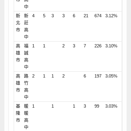
中
新
新
4
5
3
3
6
21
674
3.12%
北
莊
市
高
中
高
福
1
1
2
3
7
226
3.10%
雄
誠
市
高
中
高
路
2
1
1
2
6
197
3.05%
雄
竹
市
高
中
基
暖
1
1
1
3
99
3.03%
隆
暖
市
高
中