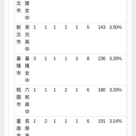
北
陵
市
女
中
新
崇
1
1
1
1
1
5
143
3.50%
北
光
市
高
中
基
基
3
1
1
1
2
8
236
3.39%
隆
隆
市
女
中
桃
六
1
1
1
2
1
6
180
3.33%
園
和
市
高
中
臺
長
1
2
1
1
1
6
191
3.14%
南
榮
市
高