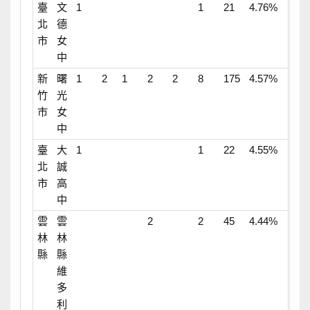
臺
文
1
1
21
4.76%
北
德
市
女
中
新
曙
1
2
1
2
2
8
175
4.57%
竹
光
市
女
中
臺
大
1
1
22
4.55%
北
誠
市
高
中
雲
雲
2
2
45
4.44%
林
林
縣
縣
維
多
利